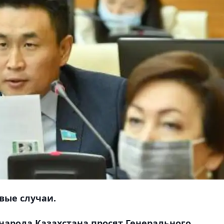
вые случаи.
арода Казахстана просят Генерального