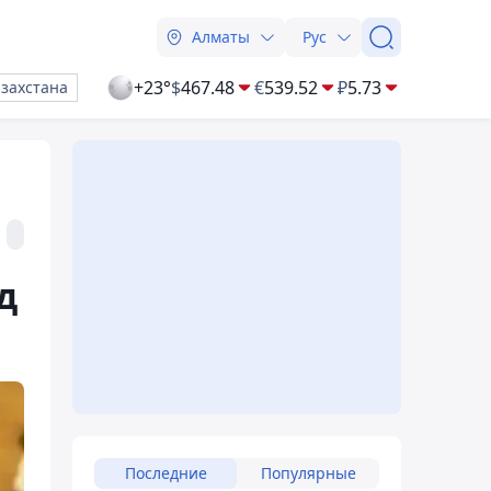
Алматы
Рус
+23°
$
467.48
€
539.52
₽
5.73
азахстана
д
Последние
Популярные