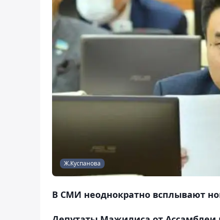
Ж.Куспанова
В СМИ неоднократно всплывают но
Депутаты Мажилиса от Ассамблеи н