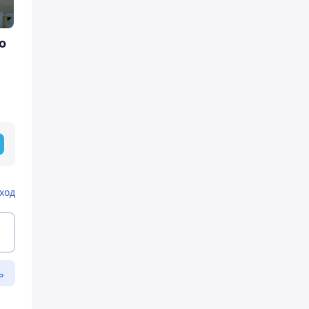
о
ход
ь