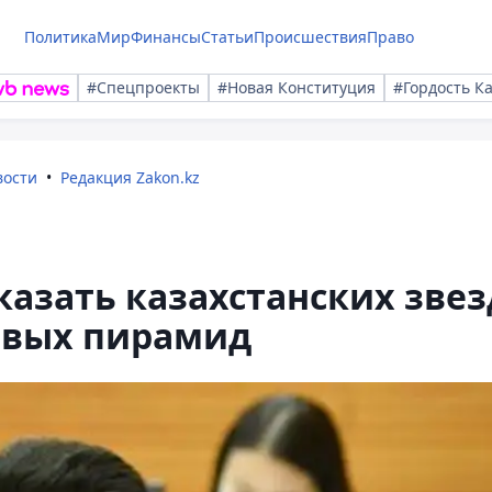
Политика
Мир
Финансы
Статьи
Происшествия
Право
#Спецпроекты
#Новая Конституция
#Гордость К
вости
Редакция Zakon.kz
казать казахстанских звез
овых пирамид