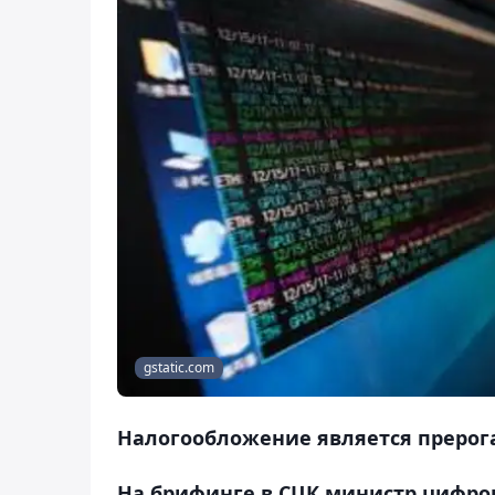
gstatic.com
Налогообложение является прерог
На брифинге в СЦК министр цифро