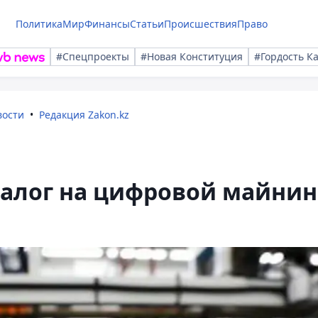
Политика
Мир
Финансы
Статьи
Происшествия
Право
#Спецпроекты
#Новая Конституция
#Гордость К
вости
Редакция Zakon.kz
налог на цифровой майнин