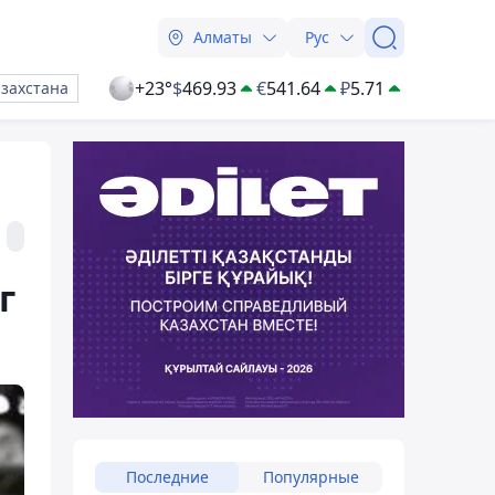
Алматы
Рус
+23°
$
469.93
€
541.64
₽
5.71
азахстана
г
Последние
Популярные