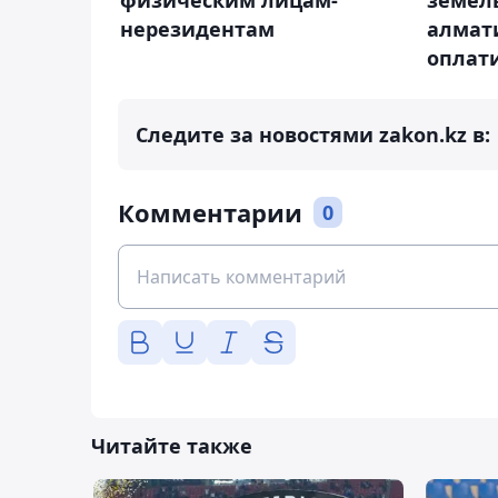
земел
нерезидентам
алмат
оплати
Следите за новостями zakon.kz в:
Комментарии
0
Читайте также