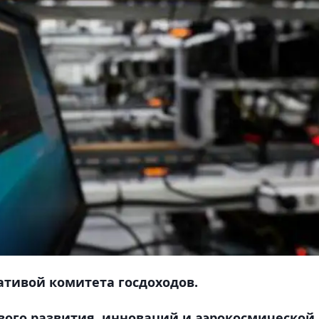
ативой комитета госдоходов.
вого развития, инноваций и аэрокосмической