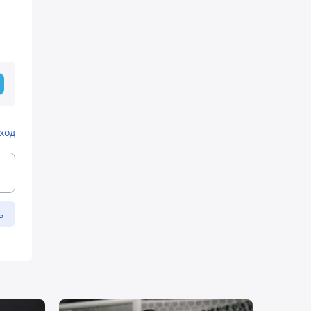
ход
ь