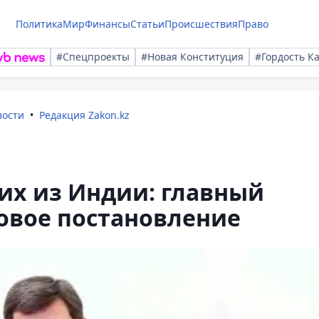
Политика
Мир
Финансы
Статьи
Происшествия
Право
#Спецпроекты
#Новая Конституция
#Гордость К
вости
Редакция Zakon.kz
х из Индии: главный
овое постановление