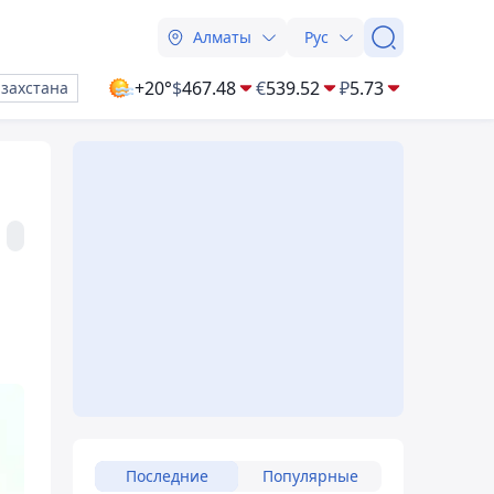
Алматы
Рус
+20°
$
467.48
€
539.52
₽
5.73
азахстана
Последние
Популярные