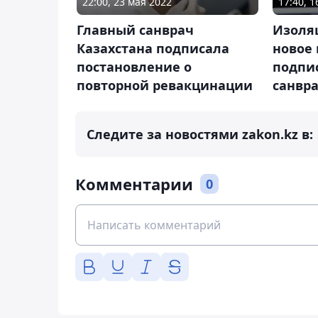
22:00, 23 мая 2022
17:40, 1
Главный санврач
Изоляц
Казахстана подписала
новое
постановление о
подпи
повторной ревакцинации
санвра
Следите за новостями zakon.kz в:
Комментарии
0