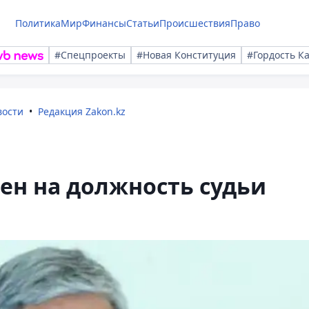
Политика
Мир
Финансы
Статьи
Происшествия
Право
#Спецпроекты
#Новая Конституция
#Гордость К
вости
Редакция Zakon.kz
ен на должность судьи