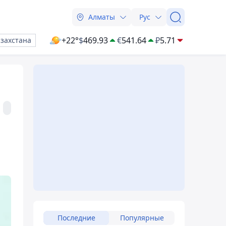
Алматы
Рус
+22°
$
469.93
€
541.64
₽
5.71
азахстана
Последние
Популярные