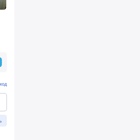
ход
ь