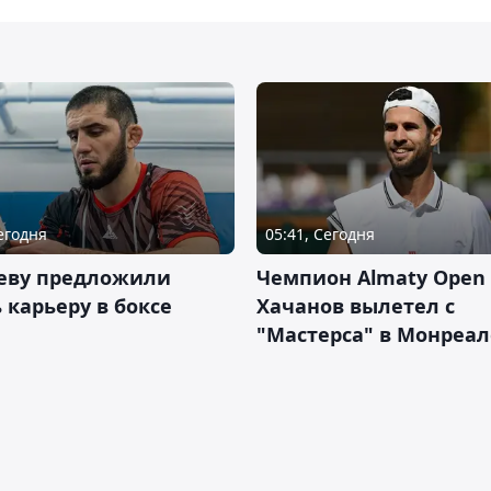
Сегодня
05:41, Сегодня
еву предложили
Чемпион Almaty Open 
 карьеру в боксе
Хачанов вылетел с
"Мастерса" в Монреал