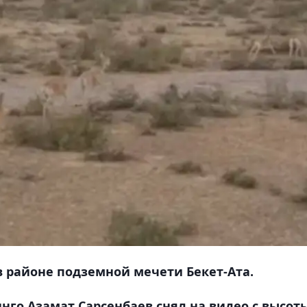
в районе подземной мечети Бекет-Ата.
го Азамат Сарсенбаев снял на видео с высот