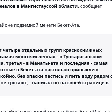
риалов в Мангистауской области
,
сообщает
айоне подземной мечети Бекет-Ата.
т четыре отдельных групп краснокнижных
, самая многочисленная - в Тупкараганском
а, третья - в Манаты-ата и последняя - самая
вотные в Бекет-ата настолько привыкли к
койно, без опаски пастись и пить воду рядом 
не трогают, - написал он на своей странице в
в районе подземной мечети Бекет-Ата в Мангист