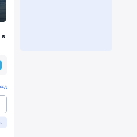
 в
ход
ь