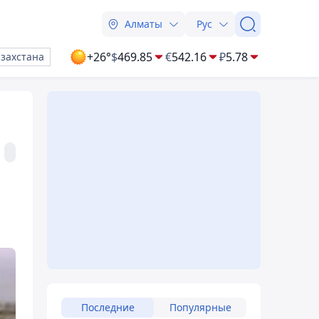
Алматы
Рус
+26°
$
469.85
€
542.16
₽
5.78
азахстана
Последние
Популярные