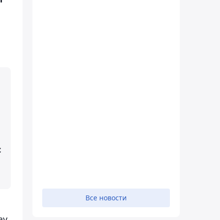
с
Все новости
ау