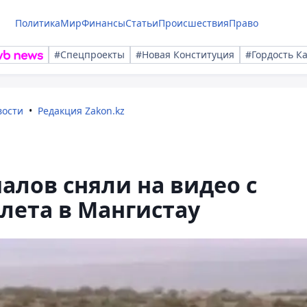
Политика
Мир
Финансы
Статьи
Происшествия
Право
#Спецпроекты
#Новая Конституция
#Гордость К
вости
Редакция Zakon.kz
лов сняли на видео с
лета в Мангистау