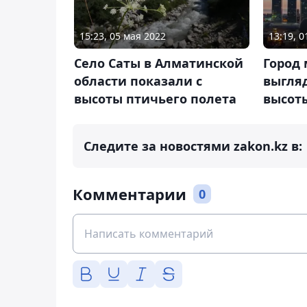
15:23, 05 мая 2022
13:19, 
Село Саты в Алматинской
Город 
области показали с
выгляд
высоты птичьего полета
высот
Следите за новостями zakon.kz в:
Комментарии
0