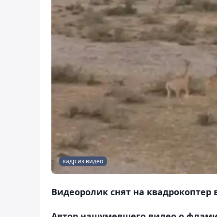
кадр из видео
Видеоролик снят на квадрокоптер 
Автор нашумевшего видео о фламин