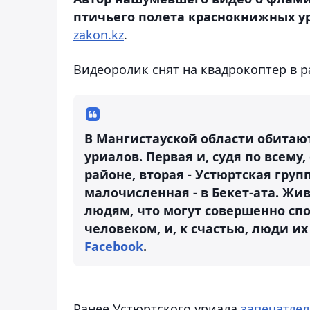
птичьего полета краснокнижных у
zakon.kz
.
Видеоролик снят на квадрокоптер в р
В Мангистауской области обитаю
уриалов. Первая и, судя по всему
районе, вторая - Устюртская групп
малочисленная - в Бекет-ата. Жи
людям, что могут совершенно спо
человеком, и, к счастью, люди их 
Facebook
.
Ранее Устюртского уриала
запечатлел