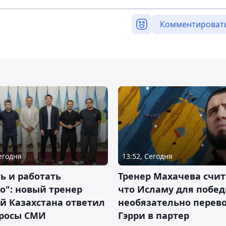
Комментироват
Сегодня
13:52, Сегодня
ь и работать
Тренер Махачева счит
о": новый тренер
что Исламу для побе
й Казахстана ответил
необязательно перев
просы СМИ
Гэрри в партер