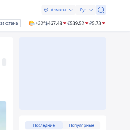
Алматы
Рус
+32°
$
467.48
€
539.52
₽
5.73
азахстана
Последние
Популярные