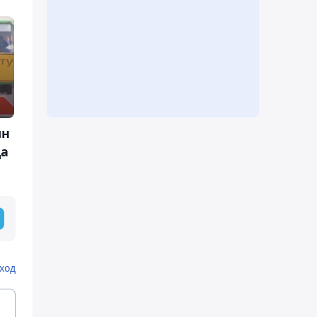
ын
ца
ход