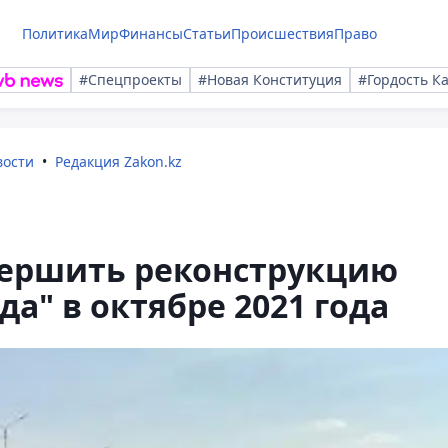
Политика
Мир
Финансы
Статьи
Происшествия
Право
#Спецпроекты
#Новая Конституция
#Гордость К
вости
Редакция Zakon.kz
ершить реконструкцию
а" в октябре 2021 года