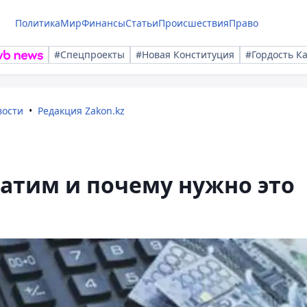
Политика
Мир
Финансы
Статьи
Происшествия
Право
#Спецпроекты
#Новая Конституция
#Гордость К
вости
Редакция Zakon.kz
атим и почему нужно это