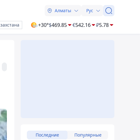
Алматы
Рус
+30°
$
469.85
€
542.16
₽
5.78
азахстана
Последние
Популярные