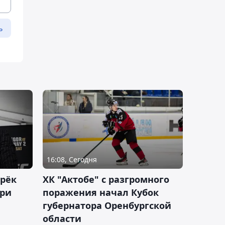
ь
16:08, Сегодня
дрёк
ХК "Актобе" с разгромного
рри
поражения начал Кубок
губернатора Оренбургской
области