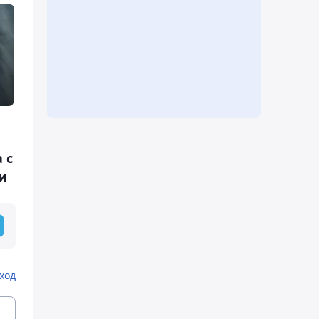
 с
и
ход