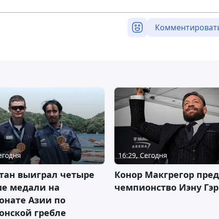
Комментироват
Сегодня
16:29, Сегодня
тан выиграл четыре
Конор Макгрегор пре
ые медали на
чемпионство Иэну Гэ
онате Азии по
онской гребле