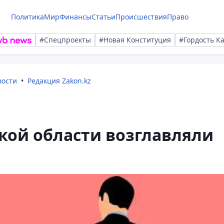
Политика
Мир
Финансы
Статьи
Происшествия
Право
#Спецпроекты
#Новая Конституция
#Гордость К
вости
Редакция Zakon.kz
кой области возглавляли