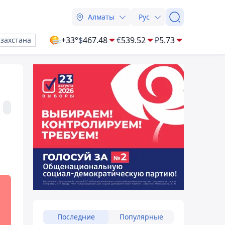
Алматы
Рус
+33°
$
467.48
€
539.52
₽
5.73
азахстана
Последние
Популярные