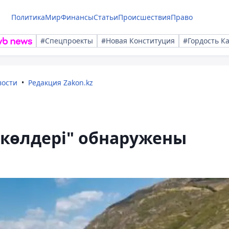
Политика
Мир
Финансы
Статьи
Происшествия
Право
#Спецпроекты
#Новая Конституция
#Гордость К
вости
Редакция Zakon.kz
 көлдері" обнаружены