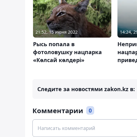
21:52, 15 июня 2022
14:24, 2
Рысь попала в
Непри
фотоловушку нацпарка
нацпа
«Көлсай көлдері»
привед
Следите за новостями zakon.kz в:
Комментарии
0