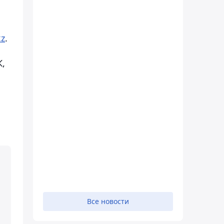
kz
.
К,
Все новости