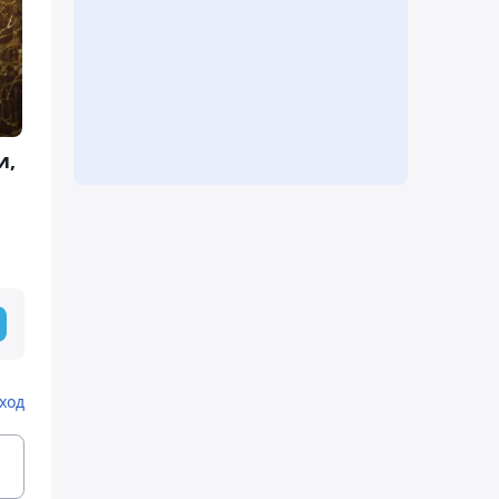
и,
ход