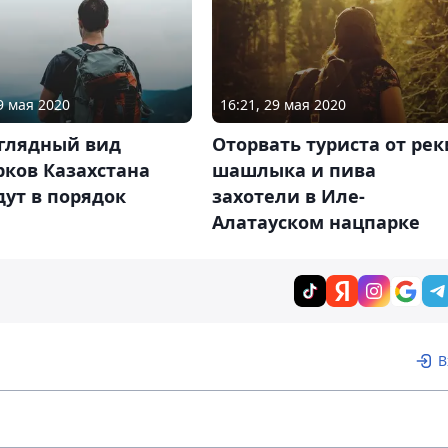
9 мая 2020
16:21, 29 мая 2020
глядный вид
Оторвать туриста от рек
рков Казахстана
шашлыка и пива
ут в порядок
захотели в Иле-
Алатауском нацпарке
В