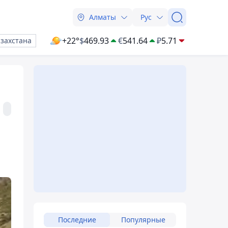
Алматы
Рус
+22°
$
469.93
€
541.64
₽
5.71
азахстана
Последние
Популярные