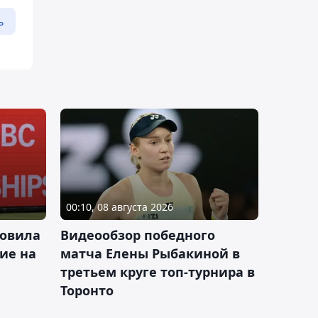
ь
00:10, 08 августа 2026
новила
Видеообзор победного
ие на
матча Елены Рыбакиной в
третьем круге топ-турнира в
Торонто