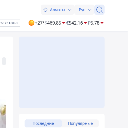
Алматы
Рус
+27°
$
469.85
€
542.16
₽
5.78
азахстана
Последние
Популярные