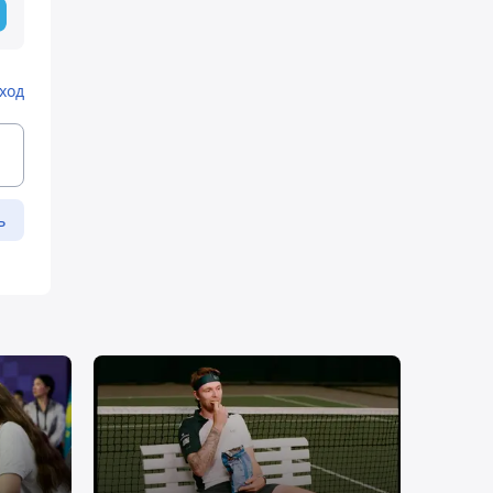
ход
ь