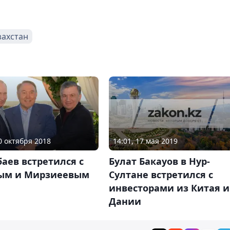
захстан
14:01, 17 мая 2019
20 октября 2018
Булат Бакауов в Нур-
аев встретился с
Султане встретился с
ым и Мирзиеевым
инвесторами из Китая и
Дании