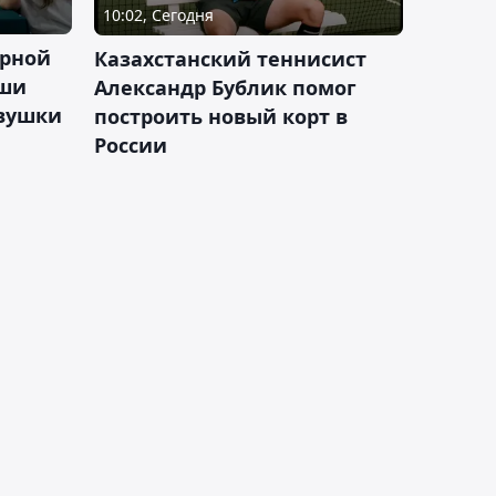
10:02, Сегодня
орной
Казахстанский теннисист
аши
Александр Бублик помог
евушки
построить новый корт в
России