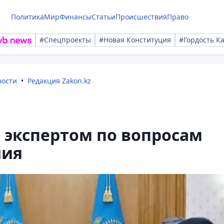
Политика
Мир
Финансы
Статьи
Происшествия
Право
#Спецпроекты
#Новая Конституция
#Гордость К
вости
Редакция Zakon.kz
с экспертом по вопросам
ния