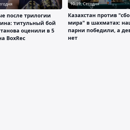
10:19, Сегодня
Сегодня
Казахстан против "сб
ые после трилогии
мира" в шахматах: н
ина: титульный бой
парни победили, а д
танова оценили в 5
нет
на BoxRec