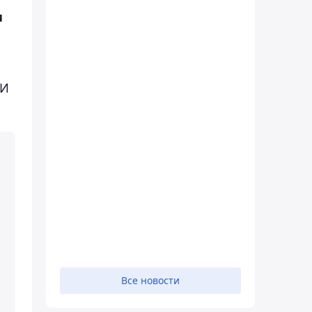
и
ЯИ
Все новости