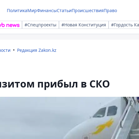
Политика
Мир
Финансы
Статьи
Происшествия
Право
#Спецпроекты
#Новая Конституция
#Гордость К
вости
Редакция Zakon.kz
изитом прибыл в СКО