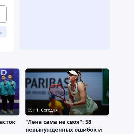
ь
09:11, Сегодня
асток
"Лена сама не своя": 58
невынужденных ошибок и