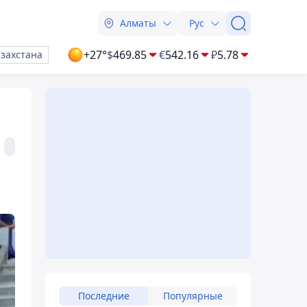
Алматы
Рус
+27°
$
469.85
€
542.16
₽
5.78
азахстана
Последние
Популярные