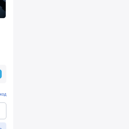
ход
ь