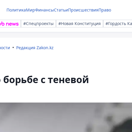
Политика
Мир
Финансы
Статьи
Происшествия
Право
#Спецпроекты
#Новая Конституция
#Гордость К
вости
Редакция Zakon.kz
 борьбе с теневой