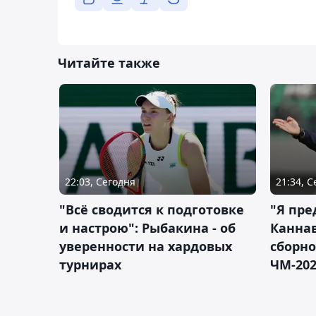
Читайте также
22:03, Сегодня
21:34, 
"Всё сводится к подготовке
"Я пре
и настрою": Рыбакина - об
Каннав
уверенности на хардовых
сборно
турнирах
ЧМ-20