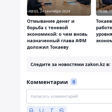
12:03, 24 сентября 2024
15:08, 
Отмывание денег и
Токае
борьба с теневой
работ
экономикой: о чем вновь
уровня
назначенный глава АФМ
эконо
доложил Токаеву
Следите за новостями zakon.kz в:
Комментарии
0