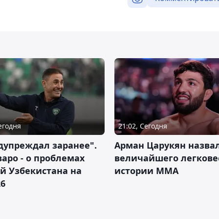
Сегодня
21:02, Сегодня
дупреждал заранее".
Арман Царукян назва
аро - о проблемах
величайшего легкове
й Узбекистана на
истории ММА
26