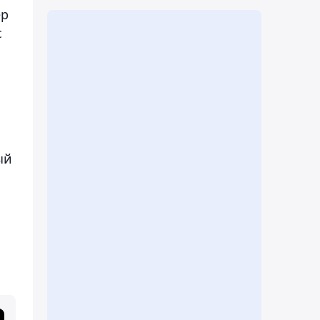
ер
с
ый