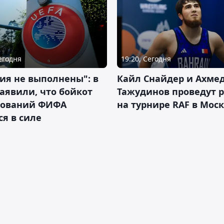
Сегодня
19:20, Сегодня
ия не выполнены": в
Кайл Снайдер и Ахме
аявили, что бойкот
Тажудинов проведут 
нований ФИФА
на турнире RAF в Мос
ся в силе