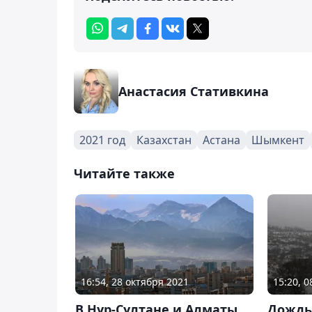
Анастасия Стативкина
2021 год
Казахстан
Астана
Шымкент
Читайте также
16:54, 28 октября 2021
15:20, 
В Нур-Султане и Алматы
Дождь,