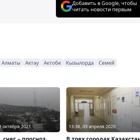
Добавить в Google, чтобы
читать новости первым
Алматы
Актау
Актобе
Кызылорда
Семей
08 октября 2021
13:38, 03 апреля 2020
 снег – прогноз
В трех городах Казахста