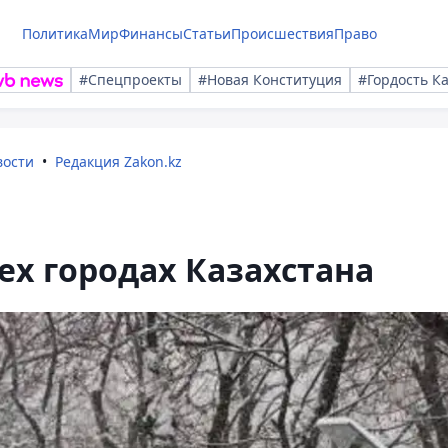
Политика
Мир
Финансы
Статьи
Происшествия
Право
#Спецпроекты
#Новая Конституция
#Гордость К
вости
Редакция Zakon.kz
ех городах Казахстана