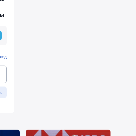
цы
ход
ь