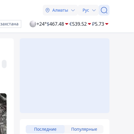
Алматы
Рус
+24°
$
467.48
€
539.52
₽
5.73
азахстана
Последние
Популярные