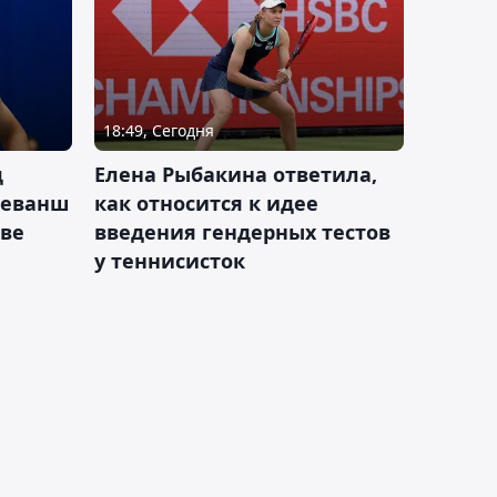
18:49, Сегодня
д
Елена Рыбакина ответила,
реванш
как относится к идее
кве
введения гендерных тестов
у теннисисток