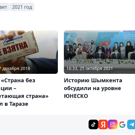
вет
2021 год
07 декабря 2018
16:33, 25 октября 2021
«Страна без
Историю Шымкента
пции –
обсудили на уровне
етающая страна»
ЮНЕСКО
 в Таразе