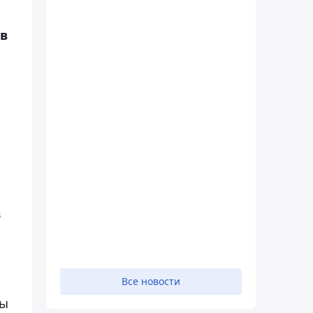
ов
в
Все новости
мы