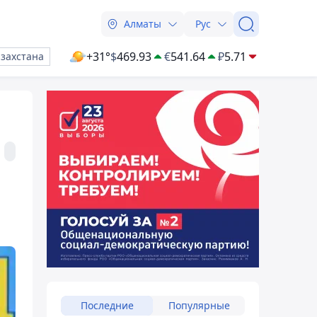
Алматы
Рус
+31°
$
469.93
€
541.64
₽
5.71
азахстана
Последние
Популярные