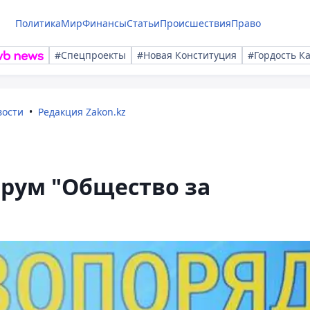
Политика
Мир
Финансы
Статьи
Происшествия
Право
#Спецпроекты
#Новая Конституция
#Гордость К
вости
Редакция Zakon.kz
рум "Общество за