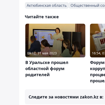
Актюбинская область
Общественный со
Читайте также
09:12, 31 мая 2023
16:54, 
В Уральске прошел
Форум 
областной форум
корру
родителей
процв
прошел
Следите за новостями zakon.kz в: