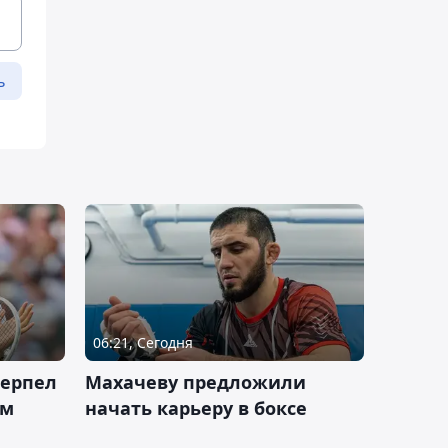
ь
06:21, Сегодня
терпел
Махачеву предложили
ом
начать карьеру в боксе