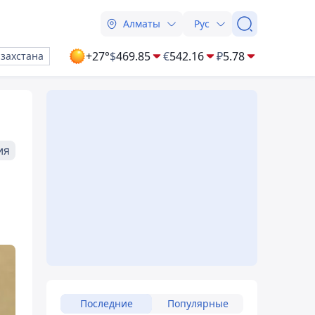
Алматы
Рус
+27°
$
469.85
€
542.16
₽
5.78
азахстана
ия
Последние
Популярные