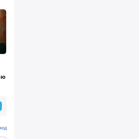
ию
ход