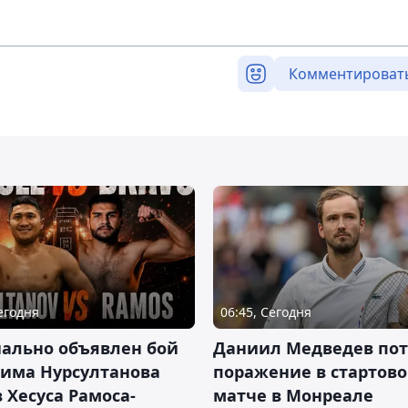
Комментироват
Сегодня
06:45, Сегодня
ально объявлен бой
Даниил Медведев по
има Нурсултанова
поражение в стартов
 Хесуса Рамоса-
матче в Монреале