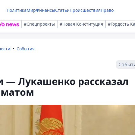
Политика
Мир
Финансы
Статьи
Происшествия
Право
#Спецпроекты
#Новая Конституция
#Гордость К
вости
События
Событ
и — Лукашенко рассказал
оматом