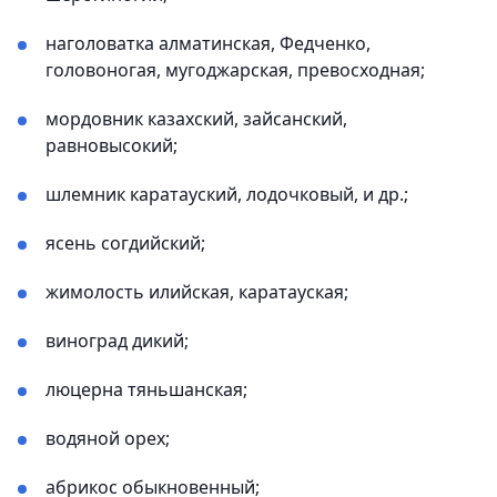
наголоватка алматинская, Федченко,
головоногая, мугоджарская, превосходная;
мордовник казахский, зайсанский,
равновысокий;
шлемник каратауский, лодочковый, и др.;
ясень согдийский;
жимолость илийская, каратауская;
виноград дикий;
люцерна тяньшанская;
водяной орех;
абрикос обыкновенный;