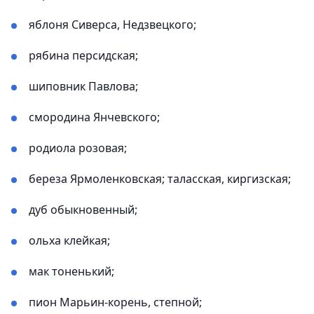
яблоня Сиверса, Недзвецкого;
рябина персидская;
шиповник Павлова;
смородина Янчевского;
родиола розовая;
береза Ярмоленковская; таласская, киргизская;
дуб обыкновенный;
ольха клейкая;
мак тоненький;
пион Марьин-корень, степной;