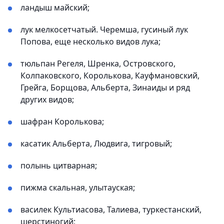
ландыш майский;
лук мелкосетчатый. Черемша, гусиный лук
Попова, еще несколько видов лука;
тюльпан Регеля, Шренка, Островского,
Колпаковского, Королькова, Кауфмановский,
Грейга, Борщова, Альберта, Зинаиды и ряд
других видов;
шафран Королькова;
касатик Альберта, Людвига, тигровый;
полынь цитварная;
пижма скальная, улытауская;
василек Культиасова, Талиева, туркестанский,
шерстиногий;