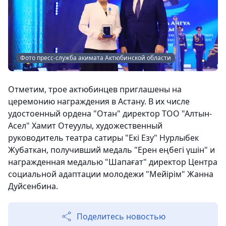
Фото пресс-служба акимата Актюбинской области
Отметим, трое актюбинцев приглашены на
церемонию награждения в Астану. В их числе
удостоенный ордена "Отан" директор ТОО "Алтын-
Асел" Хамит Отеуулы, художественный
руководитель театра сатиры "Екі Езу" Нурлыбек
Жубаткан, получивший медаль "Ерен еңбегі үшін" и
награжденная медалью "Шапағат" директор Центра
социальной адаптации молодежи "Мейірім" Жанна
Дуйсенбина.
Поделитесь новостью