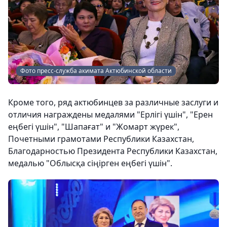
Фото пресс-служба акимата Актюбинской области
Кроме того, ряд актюбинцев за различные заслуги и
отличия награждены медалями "Ерлігі үшін", "Ерен
еңбегі үшін", "Шапағат" и "Жомарт жүрек",
Почетными грамотами Республики Казахстан,
Благодарностью Президента Республики Казахстан,
медалью "Облысқа сіңірген еңбегі үшін".