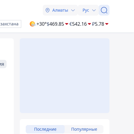
Алматы
Рус
+30°
$
469.85
€
542.16
₽
5.78
азахстана
ия
Последние
Популярные