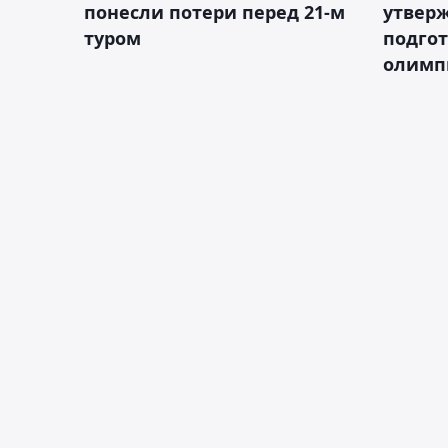
понесли потери перед 21-м
утверж
туром
подго
олимп