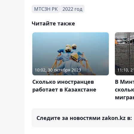
МТСЗН РК
2022 год
Читайте также
10:02, 30 октября 2023
11:10, 
Сколько иностранцев
В Минт
работает в Казахстане
сколь
мигран
Следите за новостями zakon.kz в: