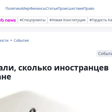
Политика
Мир
Финансы
Статьи
Происшествия
Право
#Спецпроекты
#Новая Конституция
#Гордость К
вости
События
Событ
али, сколько иностранцев
ане