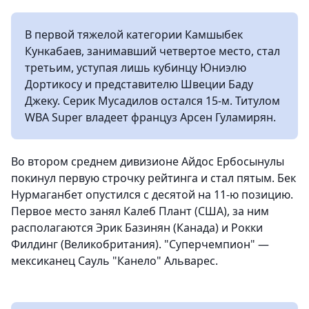
В первой тяжелой категории Камшыбек
Кункабаев, занимавший четвертое место, стал
третьим, уступая лишь кубинцу Юниэлю
Дортикосу и представителю Швеции Баду
Джеку. Серик Мусадилов остался 15-м. Титулом
WBA Super владеет француз Арсен Гуламирян.
Во втором среднем дивизионе Айдос Ербосынулы
покинул первую строчку рейтинга и стал пятым. Бек
Нурмаганбет опустился с десятой на 11-ю позицию.
Первое место занял Калеб Плант (США), за ним
располагаются Эрик Базинян (Канада) и Рокки
Филдинг (Великобритания). "Суперчемпион" —
мексиканец Сауль "Канело" Альварес.