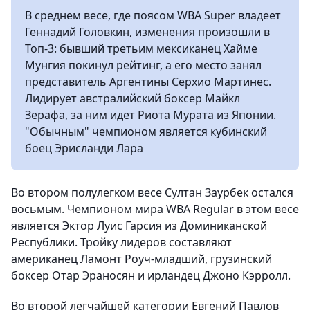
В среднем весе, где поясом WBA Super владеет
Геннадий Головкин, изменения произошли в
Топ-3: бывший третьим мексиканец Хайме
Мунгия покинул рейтинг, а его место занял
представитель Аргентины Серхио Мартинес.
Лидирует австралийский боксер Майкл
Зерафа, за ним идет Риота Мурата из Японии.
"Обычным" чемпионом является кубинский
боец Эрисланди Лара
Во втором полулегком весе Султан Заурбек остался
восьмым. Чемпионом мира WBA Regular в этом весе
является Эктор Луис Гарсия из Доминиканской
Республики. Тройку лидеров составляют
американец Ламонт Роуч-младший, грузинский
боксер Отар Эраносян и ирландец Джоно Кэрролл.
Во второй легчайшей категории Евгений Павлов