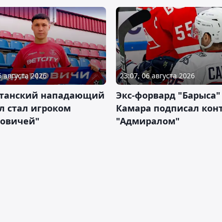
6 августа 2026
23:07, 06 августа 2026
станский нападающий
Экс-форвард "Барыса"
л стал игроком
Камара подписал конт
новичей"
"Адмиралом"