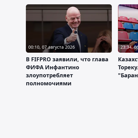
00:10, 07 августа 2026
23:34, 0
В FIFPRO заявили, что глава
Казах
ФИФА Инфантино
Тореку
злоупотребляет
"Бара
полномочиями