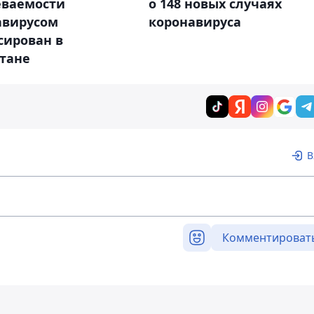
о 148 новых случаях
еваемости
коронавируса
авирусом
сирован в
стане
В
Комментироват