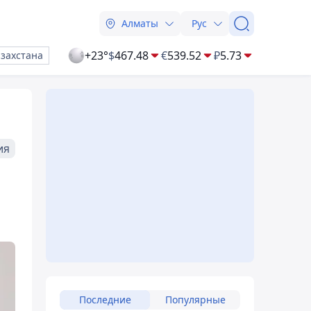
Алматы
Рус
+23°
$
467.48
€
539.52
₽
5.73
азахстана
ия
Последние
Популярные