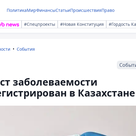
Политика
Мир
Финансы
Статьи
Происшествия
Право
#Спецпроекты
#Новая Конституция
#Гордость К
вости
События
Событ
ст заболеваемости
гистрирован в Казахстане