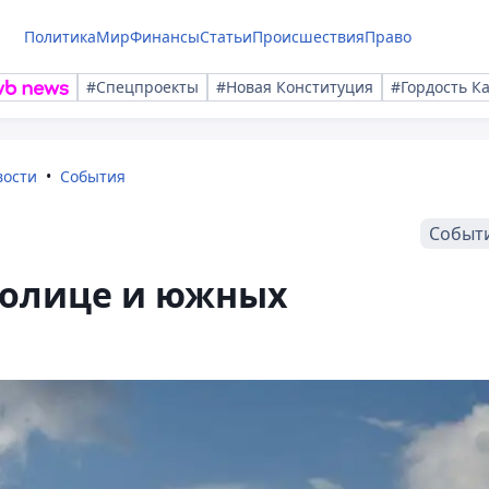
Политика
Мир
Финансы
Статьи
Происшествия
Право
#Спецпроекты
#Новая Конституция
#Гордость К
вости
События
Событ
толице и южных