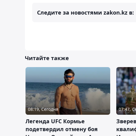
Следите за новостями zakon.kz в:
Читайте также
08:19, Сегодня
07:47, 
Легенда UFC Кормье
Зверев
подетвердил отмену боя
квали