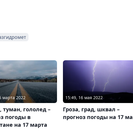
азгидромет
16 марта 2022
15:49, 16 мая 2022
 туман, гололед –
Гроза, град, шквал –
з погоды в
прогноз погоды на 17 ма
тане на 17 марта