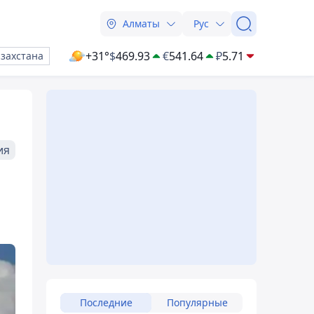
Алматы
Рус
+31°
$
469.93
€
541.64
₽
5.71
азахстана
ия
Последние
Популярные