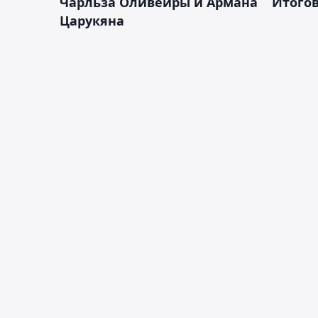
Чарльза Оливейры и Армана
Итогов
Царукяна