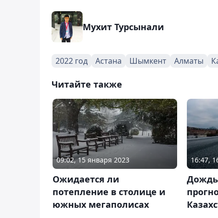
Мухит Турсынали
2022 год
Астана
Шымкент
Алматы
К
Читайте также
09:02, 15 января 2023
16:47, 
Ожидается ли
Дождь,
потепление в столице и
прогно
южных мегаполисах
Казахс