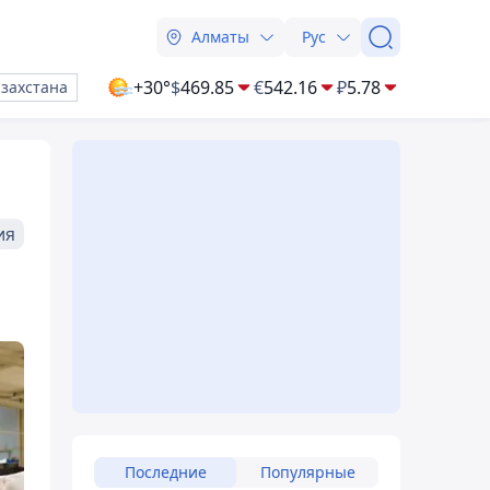
Алматы
Рус
+30°
$
469.85
€
542.16
₽
5.78
азахстана
ия
Последние
Популярные