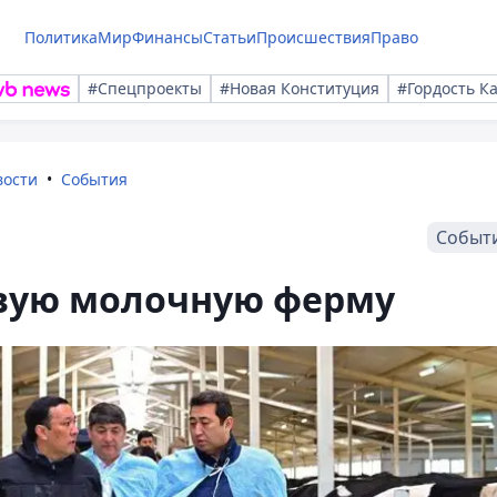
Политика
Мир
Финансы
Статьи
Происшествия
Право
#Спецпроекты
#Новая Конституция
#Гордость К
вости
События
Событ
овую молочную ферму