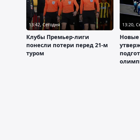
13:42, Сегодня
13:20, 
Клубы Премьер-лиги
Новые
понесли потери перед 21-м
утверж
туром
подго
олимп