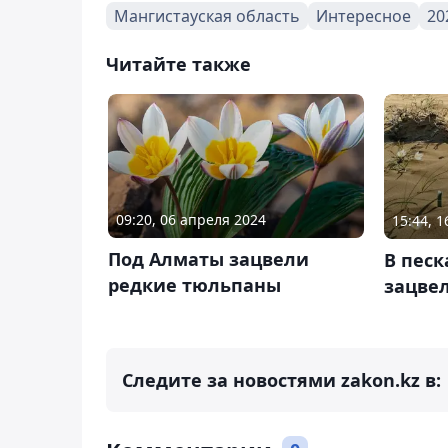
Мангистауская область
Интересное
20
Читайте также
09:20, 06 апреля 2024
15:44, 
Под Алматы зацвели
В песк
редкие тюльпаны
зацве
Следите за новостями zakon.kz в: