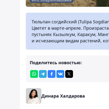
Фото: Instagram/nukusbekov
Тюльпан согдийский (Tulipa Sogdian
Цветет в марте-апреле. Произраст
пустынях Кызылкум, Каракум, Манг
и исчезающим видам растений, кот
Поделитесь новостью:
Динара Халдарова