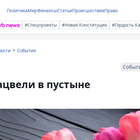
Политика
Мир
Финансы
Статьи
Происшествия
Право
#Спецпроекты
#Новая Конституция
#Гордость К
вости
События
Событ
ацвели в пустыне