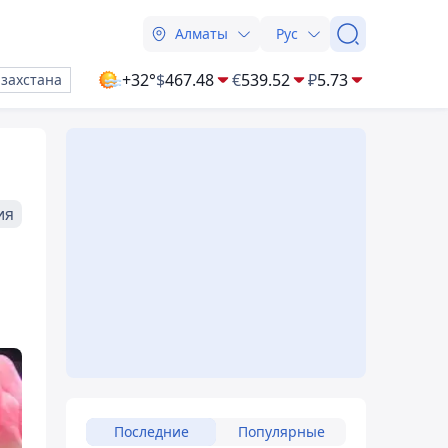
Алматы
Рус
+32°
$
467.48
€
539.52
₽
5.73
азахстана
ия
Последние
Популярные