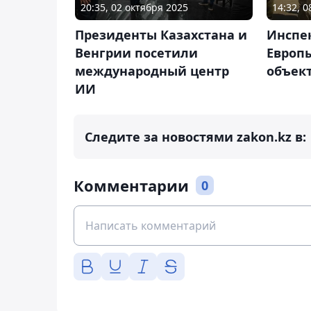
20:35, 02 октября 2025
14:32, 
Президенты Казахстана и
Инспе
Венгрии посетили
Европ
международный центр
объек
ИИ
Следите за новостями zakon.kz в:
Комментарии
0