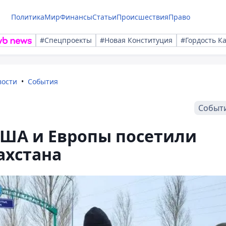
Политика
Мир
Финансы
Статьи
Происшествия
Право
#Спецпроекты
#Новая Конституция
#Гордость К
вости
События
Событ
США и Европы посетили
ахстана