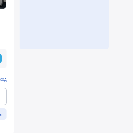
ход
ь