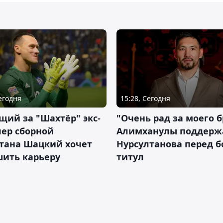
Сегодня
15:28, Сегодня
ий за "Шахтёр" экс-
"Очень рад за моего б
ер сборной
Алимханулы поддерж
стана Шацкий хочет
Нурсултанова перед б
шить карьеру
титул