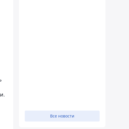
ь
и.
Все новости