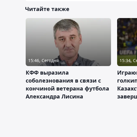
Читайте также
15:46, Сегодня
15:34, 
КФФ выразила
Играющ
соболезнования в связи с
голкип
кончиной ветерана футбола
Казах
Александра Лисина
завер