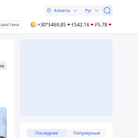
Алматы
Рус
+30°
$
469.85
€
542.16
₽
5.78
азахстана
ия
Последние
Популярные