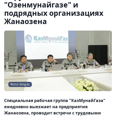
"Озенмунайгазе" и
подрядных организациях
Жанаозена
Фото: kmg.kz
Специальная рабочая группа "КазМунайГаза"
ежедневно выезжает на предприятия
Жанаозена, проводит встречи с трудовыми