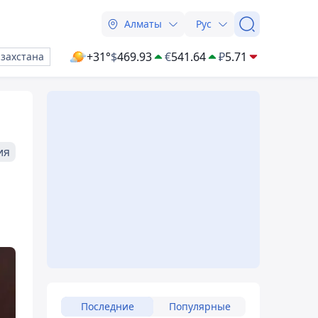
Алматы
Рус
+31°
$
469.93
€
541.64
₽
5.71
азахстана
ия
Последние
Популярные