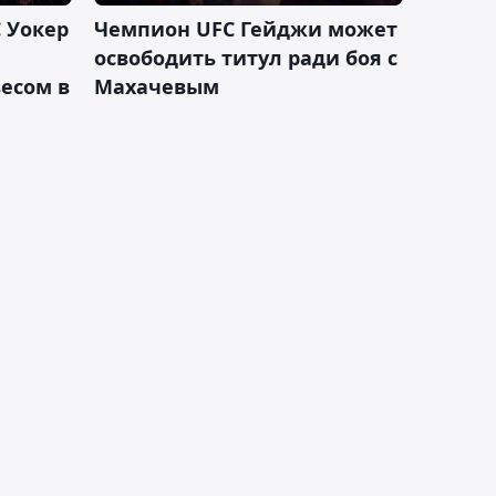
 Уокер
Чемпион UFC Гейджи может
освободить титул ради боя с
есом в
Махачевым