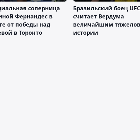
циальная соперница
Бразильский боец UFC
иной Фернандес в
считает Вердума
ге от победы над
величайшим тяжелов
вой в Торонто
истории