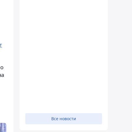
т
ко
на
Все новости