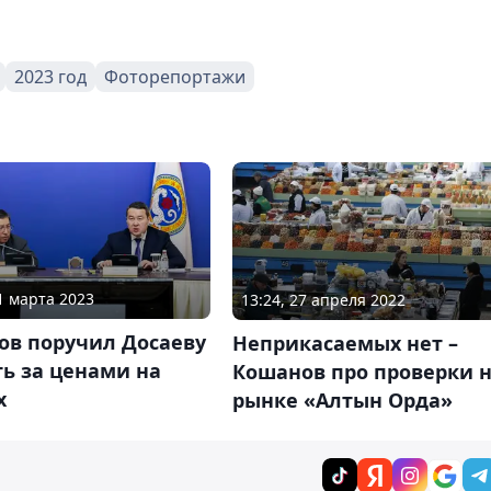
2023 год
Фоторепортажи
11 марта 2023
13:24, 27 апреля 2022
ов поручил Досаеву
Неприкасаемых нет –
ь за ценами на
Кошанов про проверки 
х
рынке «Алтын Орда»