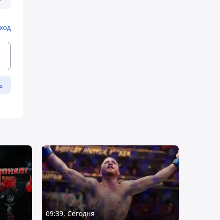
ход
ь
09:39, Сегодня