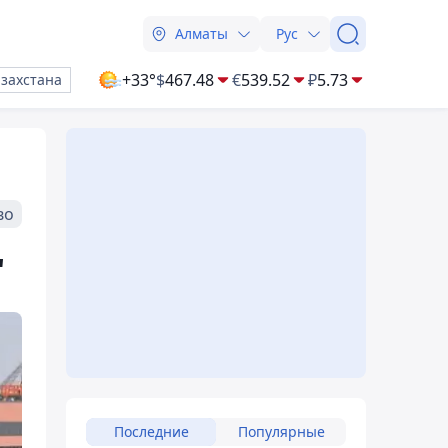
Алматы
Рус
+33°
$
467.48
€
539.52
₽
5.73
азахстана
во
"
Последние
Популярные