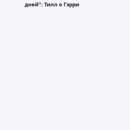
дней": Тилл о Гэрри