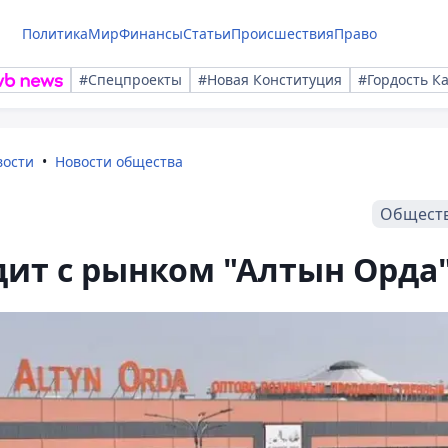
Политика
Мир
Финансы
Статьи
Происшествия
Право
#Спецпроекты
#Новая Конституция
#Гордость К
вости
Новости общества
Общест
дит с рынком "Алтын Орда