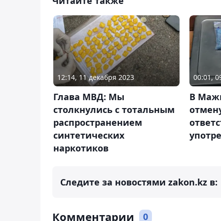
Читайте также
12:14, 11 декабря 2023
00:01, 
Глава МВД: Мы
В Маж
столкнулись с тотальным
отмен
распространением
ответс
синтетических
употр
наркотиков
Следите за новостями zakon.kz в:
Комментарии
0