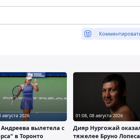
Комментироват
8 августа 2026
01:08, 08 августа 2026
 Андреева вылетела с
Дияр Нургожай оказа
рса" в Торонто
тяжелее Бруно Лопеса