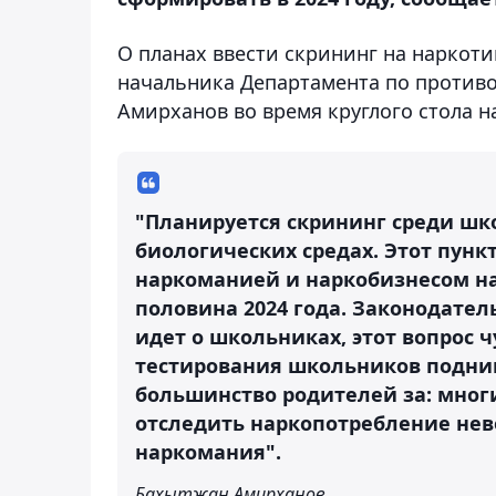
О планах ввести скрининг на наркот
начальника Департамента по против
Амирханов во время круглого стола н
"Планируется скрининг среди шк
биологических средах. Этот пунк
наркоманией и наркобизнесом на 
половина 2024 года. Законодател
идет о школьниках, этот вопрос ч
тестирования школьников подним
большинство родителей за: многи
отследить наркопотребление нев
наркомания".
Бахытжан Амирханов