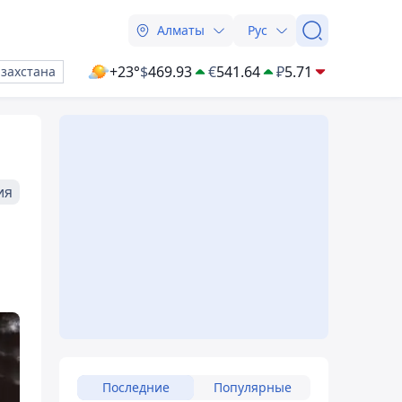
Алматы
Рус
+23°
$
469.93
€
541.64
₽
5.71
азахстана
ия
Последние
Популярные