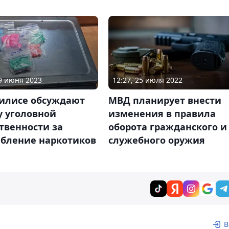
09 июня 2023
12:27, 25 июля 2022
илисе обсуждают
МВД планирует внести
у уголовной
изменения в правила
твенности за
оборота гражданского и
ебление наркотиков
служебного оружия
В