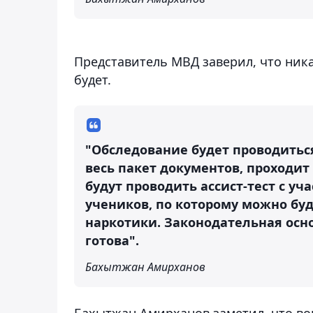
Представитель МВД заверил, что ни
будет.
"Обследование будет проводитьс
весь пакет документов, проходит
будут проводить ассист-тест с уч
учеников, по которому можно бу
наркотики. Законодательная осно
готова".
Бахытжан Амирханов
Бахытжан Амирханов заметил, что во