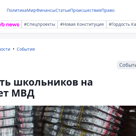
Политика
Мир
Финансы
Статьи
Происшествия
Право
#Спецпроекты
#Новая Конституция
#Гордость К
вости
События
Событ
ать школьников на
ет МВД