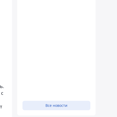
ь.
 с
Все новости
т