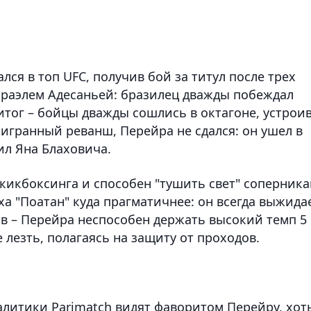
ался в топ UFC, получив бой за титул после трех
Исраэлем Адесаньей: бразилец дважды побеждал
 итог – бойцы дважды сошлись в октагоне, устрои
игранный реванш, Перейра не сдался: он ушел в
ил Яна Блаховича.
кикбоксинга и способен "тушить свет" соперник
ха "Поатан" куда прагматичнее: он всегда выжида
ов – Перейра неспособен держать высокий темп 5
е лезть, полагаясь на защиту от проходов.
алитики Parimatch видят фаворитом Перейру, хот