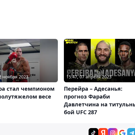
12 ноября 2023
15:47, 07 апреля 2023
ра стал чемпионом
Перейра – Адесанья:
полутяжелом весе
прогноз Фараби
Давлетчина на титульн
бой UFC 287