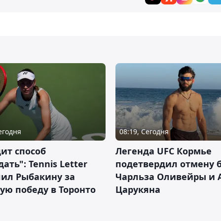
Сегодня
08:19, Сегодня
ит способ
Легенда UFC Кормье
ать": Tennis Letter
подетвердил отмену 
лил Рыбакину за
Чарльза Оливейры и 
ую победу в Торонто
Царукяна