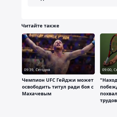
Читайте также
09:39, Сегодня
09:00, 
Чемпион UFC Гейджи может
"Наход
освободить титул ради боя с
побежд
Махачевым
похва
трудов