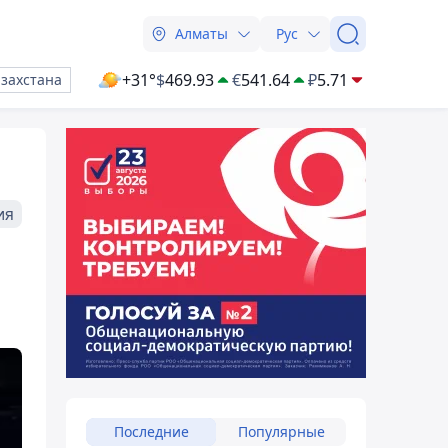
Алматы
Рус
+31°
$
469.93
€
541.64
₽
5.71
азахстана
ия
Последние
Популярные