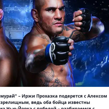
амурай" – Иржи Прохазка подерется с Алексом
 зрелищным, ведь оба бойца известны
з Нью-Йорка с победой – разбираемся с