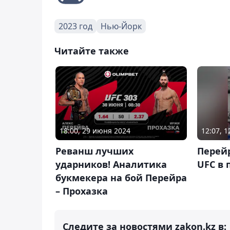
2023 год
Нью-Йорк
Читайте также
18:00, 29 июня 2024
12:07, 
Реванш лучших
Перей
ударников! Аналитика
UFC в 
букмекера на бой Перейра
– Прохазка
Следите за новостями zakon.kz в: