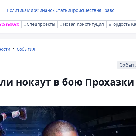
Политика
Мир
Финансы
Статьи
Происшествия
Право
#Спецпроекты
#Новая Конституция
#Гордость К
вости
События
Событ
ли нокаут в бою Прохазки