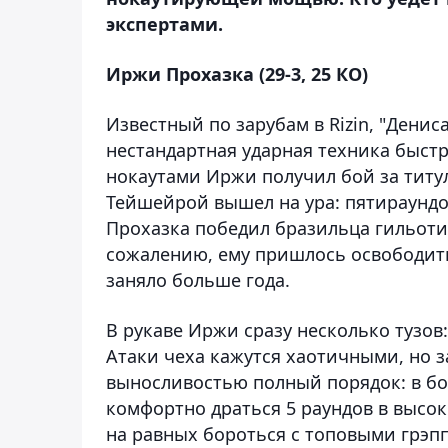
экспертами.
Иржи Прохазка (29-3, 25 КО)
Известный по зарубам в Rizin, "Дениса
нестандартная ударная техника быстр
нокаутами Иржи получил бой за титул
Тейшейрой вышел на ура: пятираундов
Прохазка победил бразильца гильотин
сожалению, ему пришлось освободить
заняло больше года.
В рукаве Иржи сразу несколько тузов
Атаки чеха кажутся хаотичными, но з
выносливостью полный порядок: в бо
комфортно драться 5 раундов в высок
на равных бороться с топовыми грэп