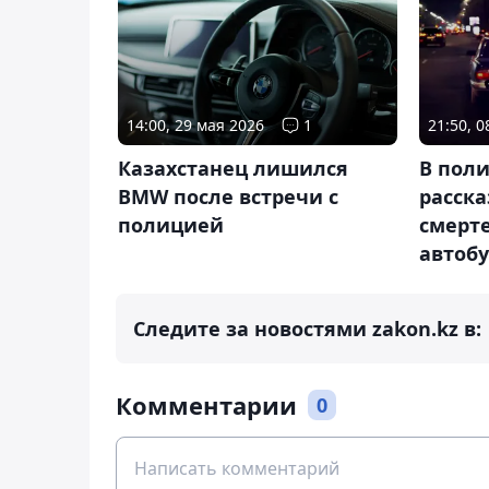
14:00, 29 мая 2026
1
21:50, 
Казахстанец лишился
В пол
BMW после встречи с
расск
полицией
смерте
автоб
Следите за новостями zakon.kz в:
Комментарии
0