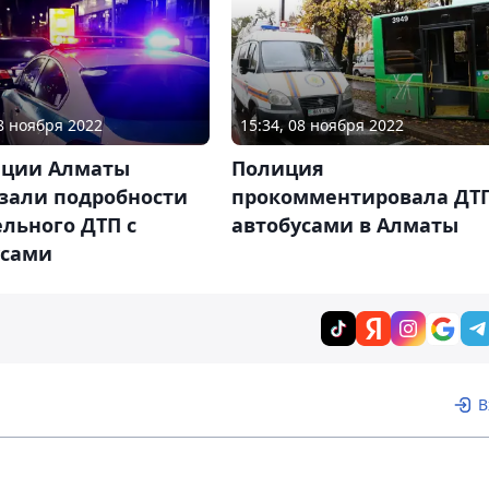
08 ноября 2022
15:34, 08 ноября 2022
иции Алматы
Полиция
азали подробности
прокомментировала ДТП
льного ДТП с
автобусами в Алматы
усами
В