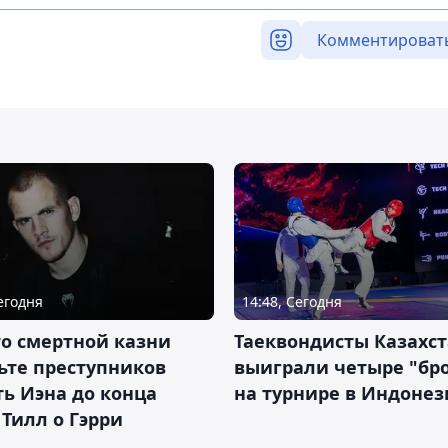
Комментироват
Сегодня
14:48, Сегодня
о смертной казни
Таеквондисты Казахс
ьте преступников
выиграли четыре "бр
ь Иэна до конца
на турнире в Индоне
 Тилл о Гэрри