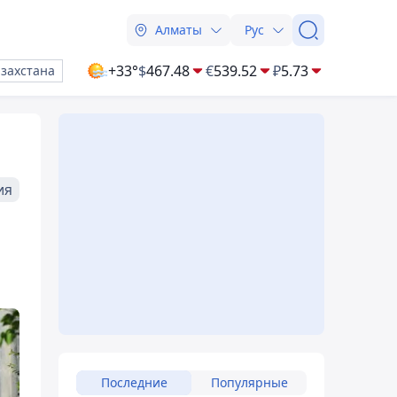
Алматы
Рус
+33°
$
467.48
€
539.52
₽
5.73
азахстана
ия
Последние
Популярные