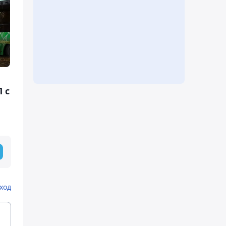
 с
ход