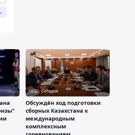
ь
14:30, Сегодня
тана
Обсуждён ход подготовки
онзы"
сборных Казахстана к
зии
международным
комплексным
соревнованиям