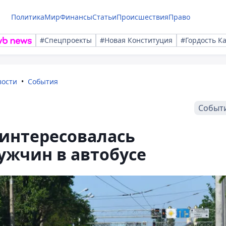
Политика
Мир
Финансы
Статьи
Происшествия
Право
#Спецпроекты
#Новая Конституция
#Гордость К
вости
События
Событ
интересовалась
ужчин в автобусе