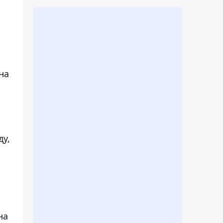
на
ду,
на