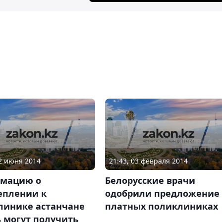
12 июня 2014
21:43, 03 февраля 2014
мацию о
Белорусские врачи
еплении к
одобрили предложение 
линике астанчане
платных поликлиниках
 могут получить