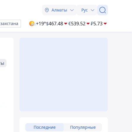
Алматы
Рус
+19°
$
467.48
€
539.52
₽
5.73
азахстана
ты
Последние
Популярные