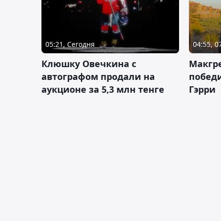
05:21, Сегодня
04:55, 0
Клюшку Овечкина с
Макгре
автографом продали на
победи
аукционе за 5,3 млн тенге
Гэрри