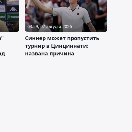
03:59, 07 августа 2026
а"
Синнер может пропустить
турнир в Цинциннати:
ад
названа причина