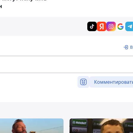
н
В
Комментироват