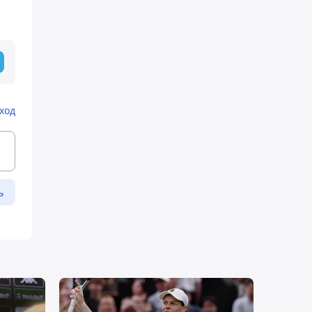
ход
ь