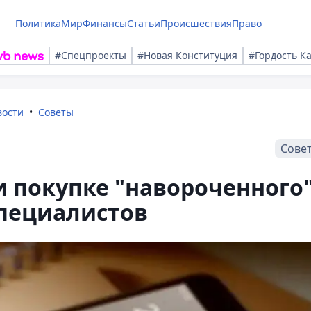
Политика
Мир
Финансы
Статьи
Происшествия
Право
#Спецпроекты
#Новая Конституция
#Гордость К
вости
Советы
Сове
и покупке "навороченного
специалистов