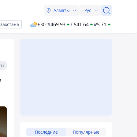
Алматы
Рус
+30°
$
469.93
€
541.64
₽
5.71
азахстана
ты
"
Последние
Популярные