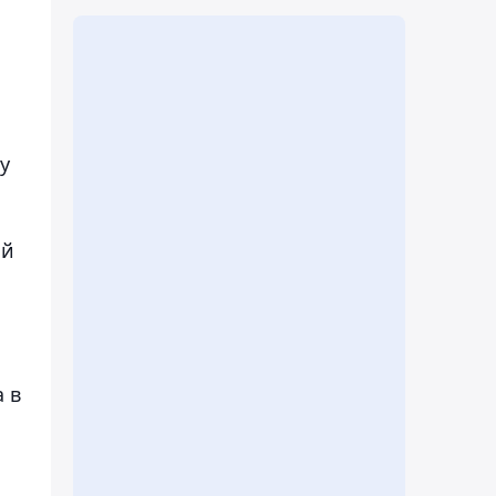
у
ый
 в