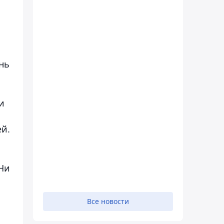
нь
и
ей.
 Ни
Все новости