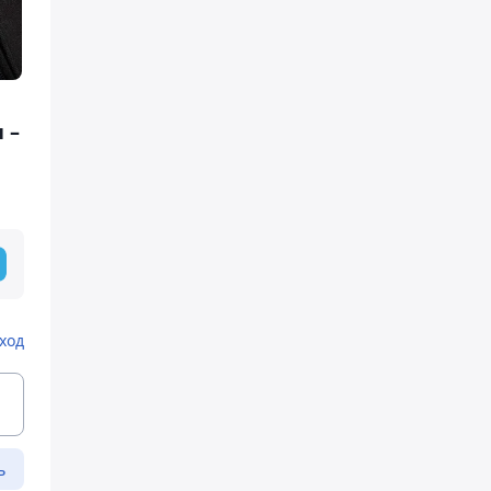
 –
ход
ь