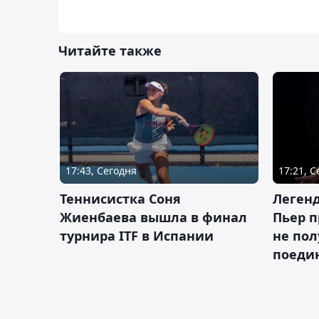
Читайте также
17:43, Сегодня
17:21, 
Теннисистка Соня
Леген
Жиенбаева вышла в финал
Пьер п
турнира ITF в Испании
не пол
поеди