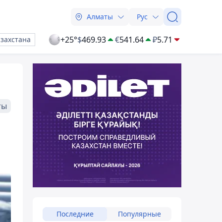
Алматы
Рус
+25°
$
469.93
€
541.64
₽
5.71
азахстана
ты
Последние
Популярные