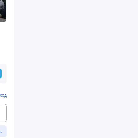
ход
ь