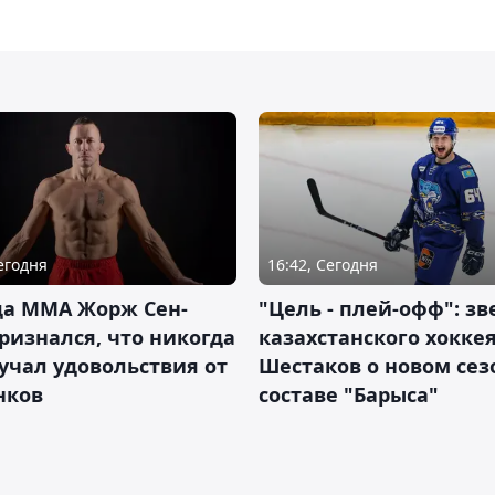
Сегодня
16:42, Сегодня
да ММА Жорж Сен-
"Цель - плей-офф": зв
ризнался, что никогда
казахстанского хокке
учал удовольствия от
Шестаков о новом сез
нков
составе "Барыса"