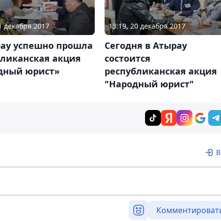
21 декабря 2017
13:19, 20 декабря 2017
рау успешно прошла
Сегодня в Атырау
бликанская акция
состоится
дный юрист»
республиканская акция
"Народный юрист"
В
Комментироват