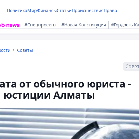
Политика
Мир
Финансы
Статьи
Происшествия
Право
#Спецпроекты
#Новая Конституция
#Гордость К
вости
Советы
Сове
ата от обычного юриста -
а юстиции Алматы