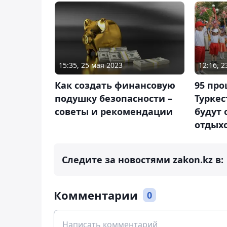
15:35, 25 мая 2023
12:16, 
Как создать финансовую
95 пр
подушку безопасности –
Туркес
советы и рекомендации
будут
отдых
Следите за новостями zakon.kz в:
Комментарии
0