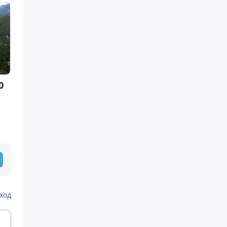
0
ход