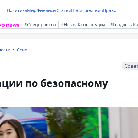
Политика
Мир
Финансы
Статьи
Происшествия
Право
#Спецпроекты
#Новая Конституция
#Гордость К
вости
Советы
Сове
ации по безопасному