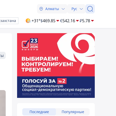
Алматы
Рус
+31°
$
469.85
€
542.16
₽
5.78
азахстана
ты
Последние
Популярные