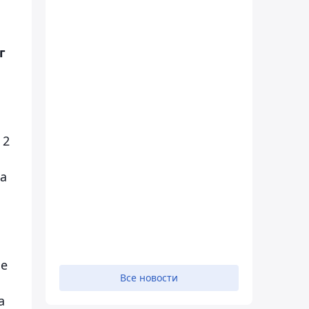
г
и
 2
на
ые
Все новости
а