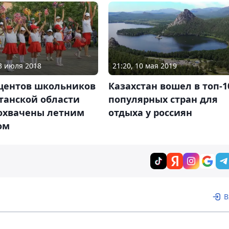
23 июля 2018
21:20, 10 мая 2019
оцентов школьников
Казахстан вошел в топ-1
танской области
популярных стран для
 охвачены летним
отдыха у россиян
ом
В