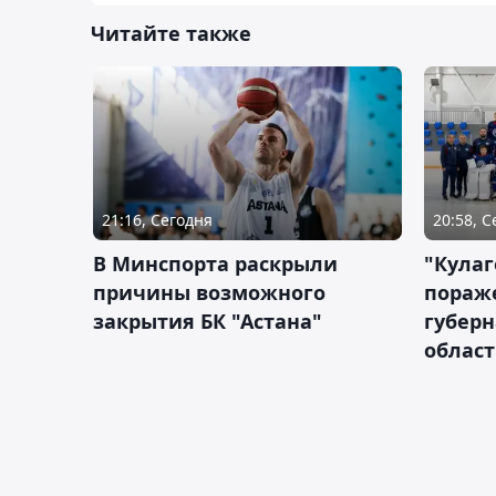
Читайте также
21:16, Сегодня
20:58, 
В Минспорта раскрыли
"Кулаг
причины возможного
пораж
закрытия БК "Астана"
губерн
облас