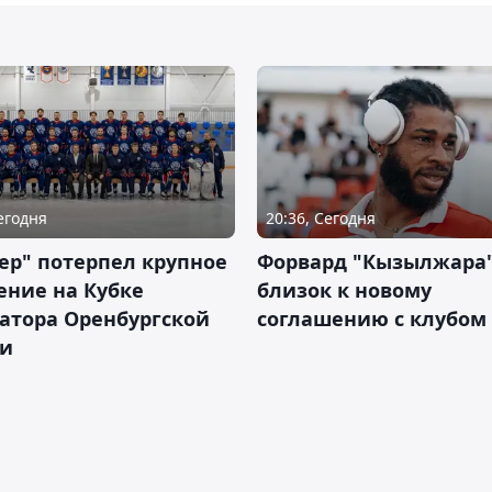
Сегодня
20:36, Сегодня
ер" потерпел крупное
Форвард "Кызылжара"
ение на Кубке
близок к новому
атора Оренбургской
соглашению с клубом
ти