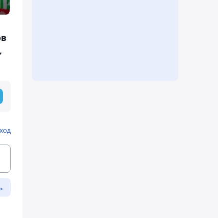
ов
,
ход
ь