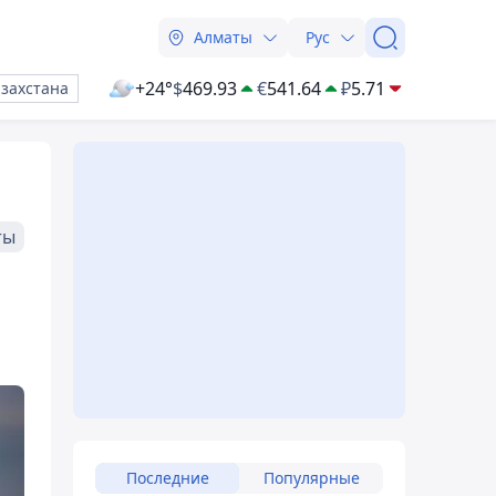
Алматы
Рус
+24°
$
469.93
€
541.64
₽
5.71
азахстана
ты
Последние
Популярные