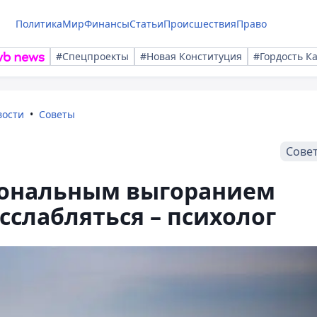
Политика
Мир
Финансы
Статьи
Происшествия
Право
#Спецпроекты
#Новая Конституция
#Гордость К
вости
Советы
Сове
иональным выгоранием
сслабляться – психолог