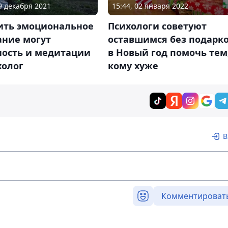
19 декабря 2021
15:44, 02 января 2022
ить эмоциональное
Психологи советуют
ание могут
оставшимся без подарк
ность и медитации
в Новый год помочь тем
холог
кому хуже
В
Комментироват