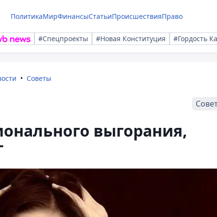
Политика
Мир
Финансы
Статьи
Происшествия
Право
#Спецпроекты
#Новая Конституция
#Гордость К
вости
Советы
Сове
ионального выгорания,
г