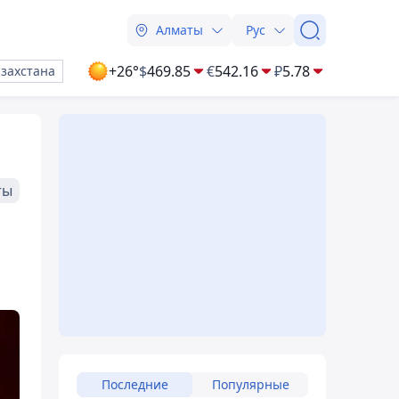
Алматы
Рус
+26°
$
469.85
€
542.16
₽
5.78
азахстана
ты
Последние
Популярные