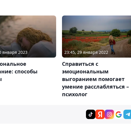
30 января 2023
23:45, 29 января 2022
ональное
Справиться с
ние: способы
эмоциональным
ы
выгоранием помогает
умение расслабляться –
психолог