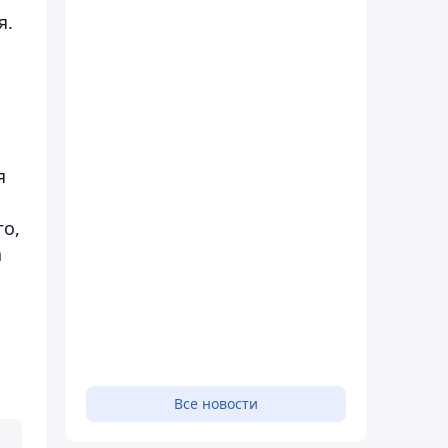
я.
я
о,
а
Все новости