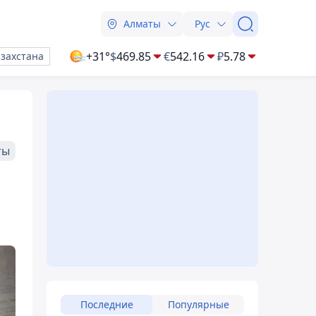
Алматы
Рус
+31°
$
469.85
€
542.16
₽
5.78
азахстана
ты
Последние
Популярные