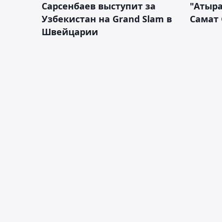
Сарсенбаев выступит за
"Атыра
Узбекистан на Grand Slam в
Самат
Швейцарии