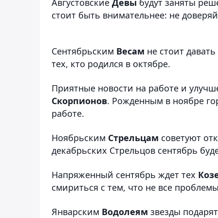
Августовские
Девы
будут заняты реш
стоит быть внимательнее: не доверя
Сентябрьским
Весам
не стоит дават
тех, кто родился в октябре.
Приятные новости на работе и улучш
Скорпионов
. Рожденным в ноябре г
работе.
Ноябрьским
Стрельцам
советуют отк
декабрьских Стрельцов сентябрь бу
Напряженный сентябрь ждет тех
Коз
смириться с тем, что не все проблем
Январским
Водолеям
звезды подаря