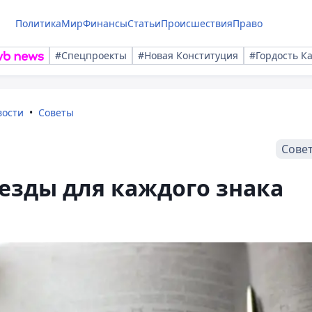
Политика
Мир
Финансы
Статьи
Происшествия
Право
#Спецпроекты
#Новая Конституция
#Гордость К
вости
Советы
Сове
езды для каждого знака