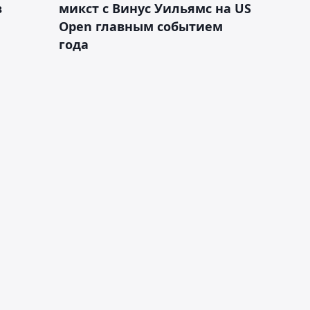
в
микст с Винус Уильямс на US
Open главным событием
года