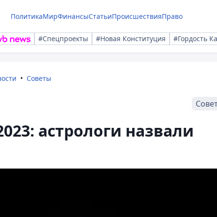
Политика
Мир
Финансы
Статьи
Происшествия
Право
#Спецпроекты
#Новая Конституция
#Гордость К
вости
Советы
Сове
023: астрологи назвали