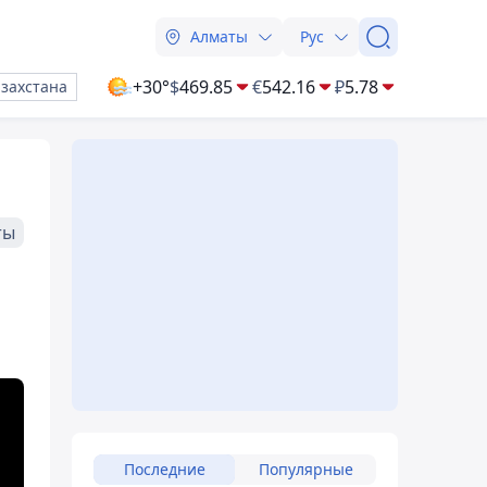
Алматы
Рус
+30°
$
469.85
€
542.16
₽
5.78
азахстана
ты
Последние
Популярные