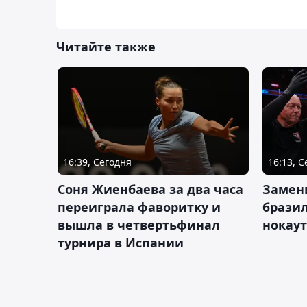
Читайте также
16:39, Сегодня
16:13, 
Соня Жиенбаева за два часа
Замен
переиграла фаворитку и
брази
вышла в четвертьфинал
нокау
турнира в Испании