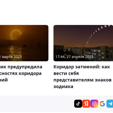
31 марта 2023
17:44, 27 апреля 2022
рик предупредила
Коридор затмений: как
сностях коридора
вести себя
ний
представителям знаков
зодиака