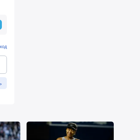
ход
ь