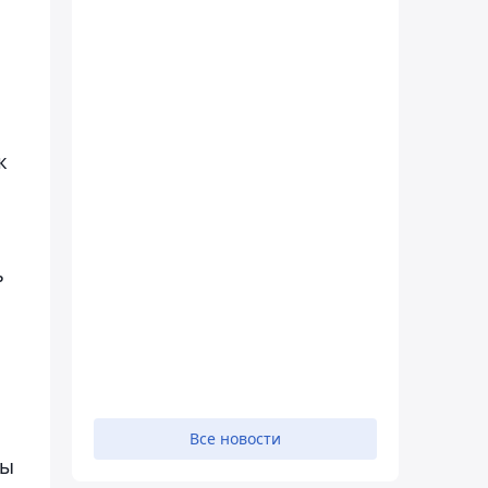
к
ь
Все новости
сы