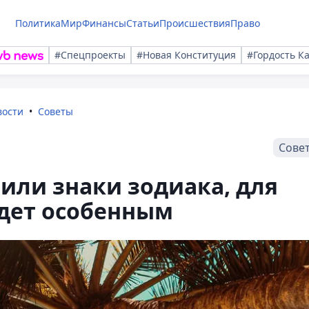
Политика
Мир
Финансы
Статьи
Происшествия
Право
#Спецпроекты
#Новая Конституция
#Гордость К
вости
Советы
Сове
или знаки зодиака, для
удет особенным