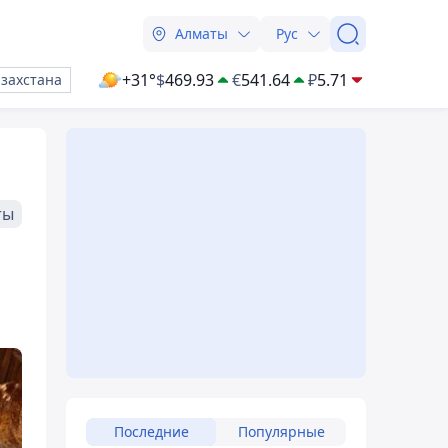
Алматы
Рус
+31°
$
469.93
€
541.64
₽
5.71
азахстана
ты
Последние
Популярные