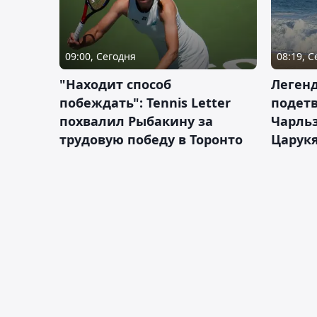
09:00, Сегодня
08:19, 
"Находит способ
Легенд
побеждать": Tennis Letter
подетв
похвалил Рыбакину за
Чарль
трудовую победу в Торонто
Царук