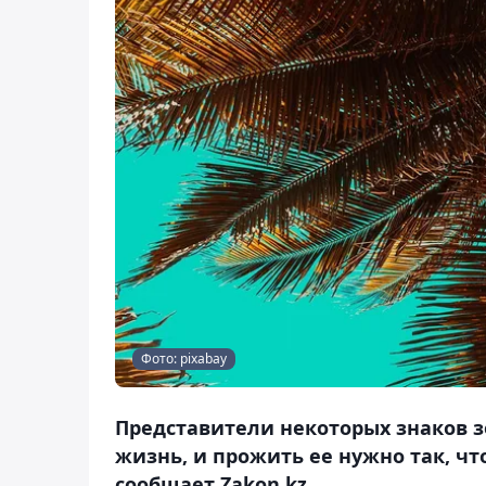
Фото: pixabay
Представители некоторых знаков з
жизнь, и прожить ее нужно так, чт
сообщает Zakon.kz.