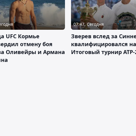
Сегодня
07:47, Сегодня
а UFC Кормье
Зверев вслед за Синн
ердил отмену боя
квалифицировался н
за Оливейры и Армана
Итоговый турнир ATP-
яна