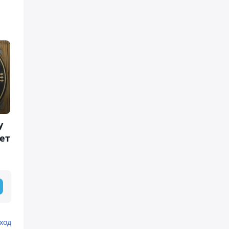
у
ет
ход