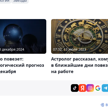
логия
Звезды
10 декабря 2024
07:32, 13 июля 2023
о повезет:
Астролог рассказал, ком
логический прогноз
в ближайшие дни повез
декабря
на работе
В