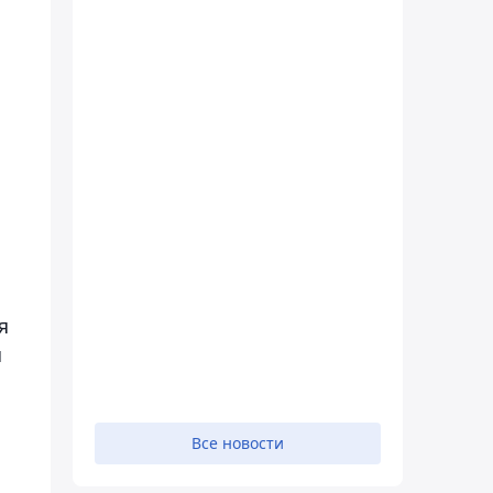
я
я
Все новости