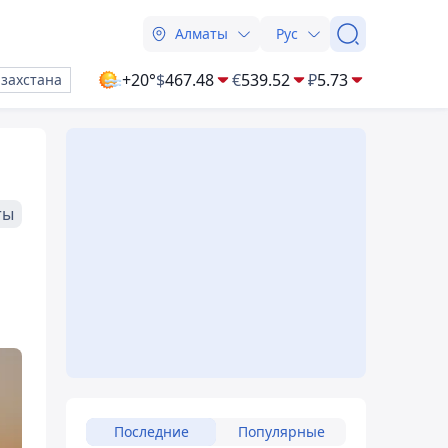
Алматы
Рус
+20°
$
467.48
€
539.52
₽
5.73
азахстана
ты
Последние
Популярные