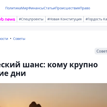
Политика
Мир
Финансы
Статьи
Происшествия
Право
#Спецпроекты
#Новая Конституция
#Гордость К
вости
Советы
Сове
ский шанс: кому крупно
ие дни