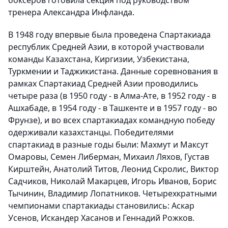
боксеров готовила секция под руководством
тренера Александра Инфланда.
В 1948 году впервые была проведена Спартакиада
республик Средней Азии, в которой участвовали
команды Казахстана, Киргизии, Узбекистана,
Туркмении и Таджикистана. Данные соревнования в
рамках Спартакиад Средней Азии проводились
четыре раза (в 1950 году - в Алма-Ате, в 1952 году - в
Ашхабаде, в 1954 году - в Ташкенте и в 1957 году - во
Фрунзе), и во всех спартакиадах командную победу
одерживали казахстанцы. Победителями
спартакиад в разные годы были: Махмут и Максут
Омаровы, Семен Либерман, Михаил Ляхов, Густав
Кирштейн, Анатолий Титов, Леонид Скролис, Виктор
Садчиков, Николай Макарцев, Игорь Иванов, Борис
Тычинин, Владимир Лопатников. Четырехкратными
чемпионами спартакиады становились: Аскар
Усенов, Искандер Хасанов и Геннадий Рожков.