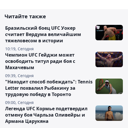
Читайте также
Бразильский боец UFC Уокер
считает Вердума величайшим
тяжеловесом в истории
10:19, Сегодня
Чемпион UFC Гейджи может
освободить титул ради боя с
Махачевым
09:39, Сегодня
"Находит способ побеждать": Tennis
Letter похвалил Рыбакину за
трудовую победу в Торонто
09:00, Сегодня
Легенда UFC Кормье подетвердил
отмену боя Чарльза Оливейры и
Армана Царукяна