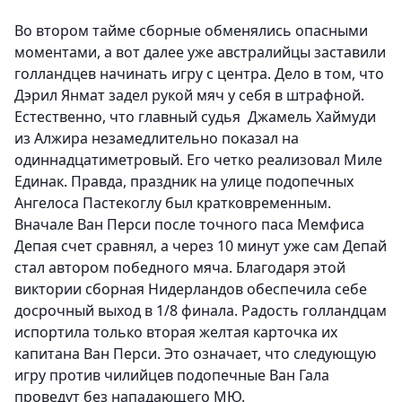
Во втором тайме сборные обменялись опасными
моментами, а вот далее уже австралийцы заставили
голландцев начинать игру с центра. Дело в том, что
Дэрил Янмат задел рукой мяч у себя в штрафной.
Естественно, что главный судья
Джамель Хаймуди
из Алжира незамедлительно показал на
одиннадцатиметровый. Его четко реализовал Миле
Единак. Правда, праздник на улице подопечных
Ангелоса Пастекоглу был кратковременным.
Вначале Ван Перси после точного паса Мемфиса
Депая счет сравнял, а через 10 минут уже сам Депай
стал автором победного мяча. Благодаря этой
виктории сборная Нидерландов обеспечила себе
досрочный выход в 1/8 финала. Радость голландцам
испортила только вторая желтая карточка их
капитана Ван Перси. Это означает, что следующую
игру против чилийцев подопечные Ван Гала
проведут без нападающего МЮ.