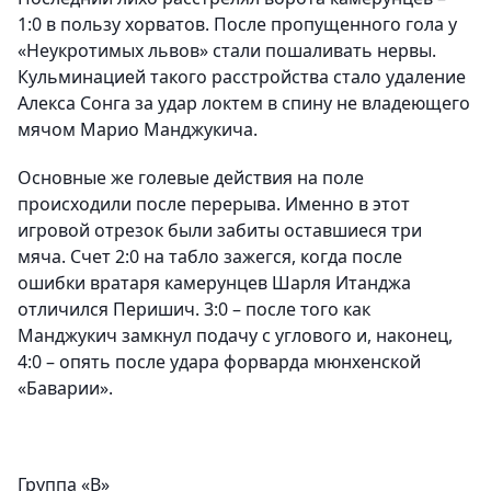
1:0 в пользу хорватов. После пропущенного гола у
«Неукротимых львов» стали пошаливать нервы.
Кульминацией такого расстройства стало удаление
Алекса Сонга за удар локтем в спину не владеющего
мячом Марио Манджукича.
Основные же голевые действия на поле
происходили после перерыва. Именно в этот
игровой отрезок были забиты оставшиеся три
мяча. Счет 2:0 на табло зажегся, когда после
ошибки вратаря камерунцев Шарля Итанджа
отличился Перишич. 3:0 – после того как
Манджукич замкнул подачу с углового и, наконец,
4:0 – опять после удара форварда мюнхенской
«Баварии».
Группа «B»