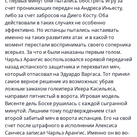
С первых минут они пытались обострять игру за
счет проникающих передач на Андреса Иньесту,
либо за счет забросов на Диего Косту. Оба
действовали в таких случаях не особенно
эффективно. Но испанцы пытались настаивать
именно на таких развитиях атак
и в какой-то
момент перестали воспринимать своего соперника
всерьез. За что и были наказаны первым голом.
Чарльз Арангис воспользовался корявой передачей
назад испанского защитника и перехватил мяч,
который отпасовал на Эдуардо Варгаса. Тот принял
самое верное решение из возможных: убрав
ложным замахом голкипера Икера Касильяса,
направил пятнистый в ворота
.
Игровая модель
Висенте дель Боске рушилась с каждой сыгранной
минутой. Лишним тому подтверждением стал
второй забитый мяч в ворота испанцев. Его на свой
счет после штрафного в исполнении Алексиса
Санчеса записал Чарльз Арангис. Именно он во во-