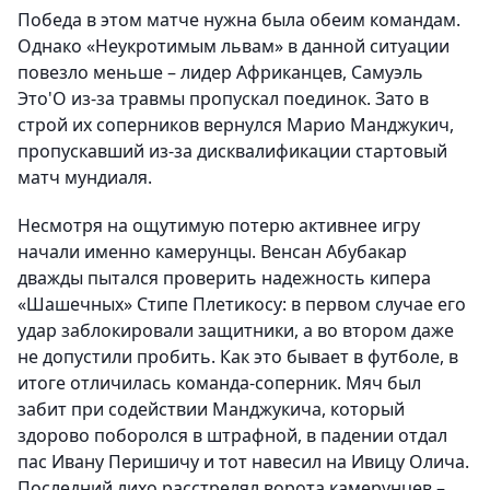
Победа в этом матче нужна была обеим командам.
Однако «Неукротимым львам» в данной ситуации
повезло меньше – лидер Африканцев, Самуэль
Это'О из-за травмы пропускал поединок. Зато в
строй их соперников вернулся Марио Манджукич,
пропускавший из-за дисквалификации стартовый
матч мундиаля.
Несмотря на ощутимую потерю активнее игру
начали именно камерунцы. Венсан Абубакар
дважды пытался проверить надежность кипера
«Шашечных» Стипе Плетикосу: в первом случае его
удар заблокировали защитники, а во втором даже
не допустили пробить. Как это бывает в футболе, в
итоге отличилась команда-соперник. Мяч был
забит при содействии Манджукича, который
здорово поборолся в штрафной, в падении отдал
пас Ивану Перишичу и тот навесил на Ивицу Олича.
Последний лихо расстрелял ворота камерунцев –