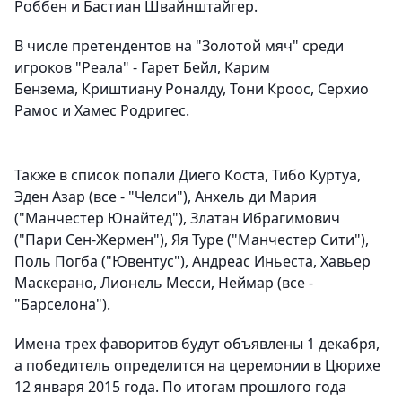
Роббен
и
Бастиан Швайнштайгер.
В числе претендентов на "Золотой мяч" среди
игроков "Реала" -
Гарет Бейл, Карим
Бензема, Криштиану Роналду, Тони Кроос, Серхио
Рамос
и
Хамес Родригес
.
Также в список попали
Диего Коста, Тибо Куртуа,
Эден Азар
(все - "Челси"),
Анхель ди Мария
("Манчестер Юнайтед"),
Златан Ибрагимович
("Пари Сен-Жермен"),
Яя Туре
("Манчестер Сити"),
Поль Погба
("Ювентус"),
Андреас Иньеста, Хавьер
Маскерано, Лионель Месси, Неймар
(все -
"Барселона").
Имена трех фаворитов будут объявлены 1 декабря,
а победитель определится на церемонии в Цюрихе
12 января 2015 года. По итогам прошлого года