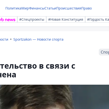
Политика
Мир
Финансы
Статьи
Происшествия
Право
#Спецпроекты
#Новая Конституция
#Гордость К
вости
Sportzakon — Новости спорта
Спо
тельство в связи с
нена