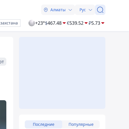
Алматы
Рус
+23°
$
467.48
€
539.52
₽
5.73
азахстана
рт
Последние
Популярные