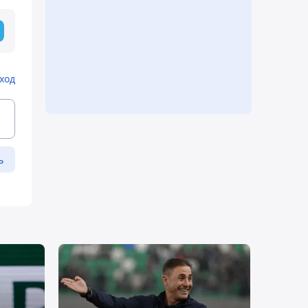
ход
ь