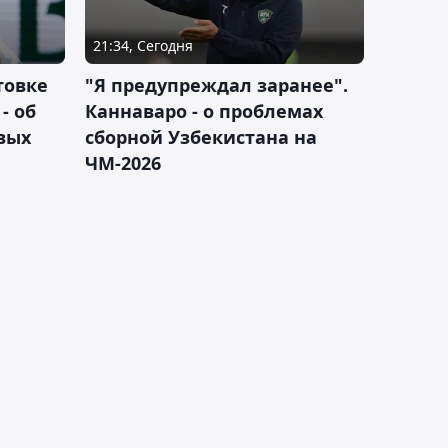
21:34, Сегодня
товке
"Я предупреждал заранее".
- об
Каннаваро - о проблемах
вых
сборной Узбекистана на
ЧМ-2026