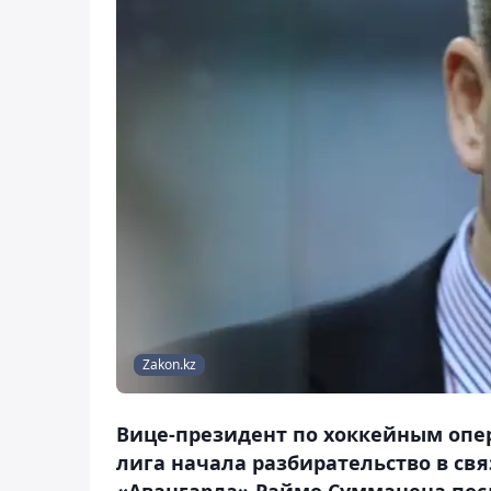
Zakon.kz
Вице-президент по хоккейным опе
лига начала разбирательство в свя
«Авангарда» Раймо Сумманена пос