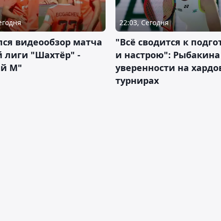
Сегодня
22:03, Сегодня
лся видеообзор матча
"Всё сводится к подго
 лиги "Шахтёр" -
и настрою": Рыбакина 
ий М"
уверенности на хардо
турнирах