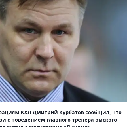
рациям КХЛ Дмитрий Курбатов сообщил, что
зи с поведением главного тренера омского
ле матча с московским «Динамо».