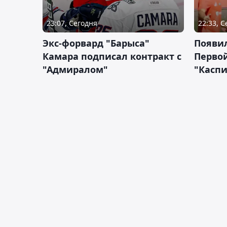
23:07, Сегодня
22:33, 
Экс-форвард "Барыса"
Появи
Камара подписал контракт с
Первой
"Адмиралом"
"Касп