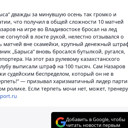
ыса“ дважды за минувшую осень так громко и
тии, что получил в общей сложности 10 матчей
аров на игре во Владивостоке бросал на лед
не согнутой в локте рукой, нелестно отзывался о
ть матчей вне скамейки, крупный денежный штра
вник „Барыса“ вновь бросался бутылкой, ругался,
портера. На этот раз рулевому казахстанского
 клубу выписали штраф на 100 тысяч. Сам Назаров
ки судейским беспределом, который он не в
терпеть!“ — призывал харизматичный лидер парт
м ролике. Если терпеть мочи нет, может, тренеру
port.ru
Добавить в Google, чтобы
читать новости первым