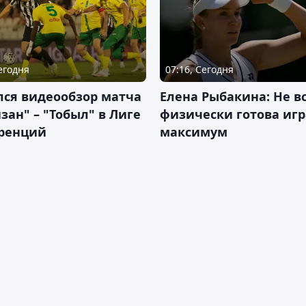
Сегодня
07:16, Сегодня
лся видеообзор матча
Елена Рыбакина: Не в
зан" – "Тобыл" в Лиге
физически готова игр
ренций
максимум