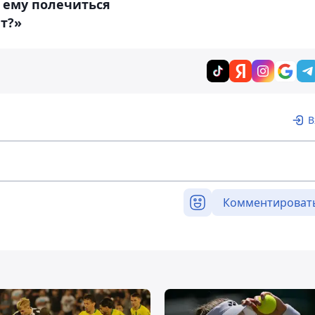
 ему полечиться
т?»
В
Комментироват