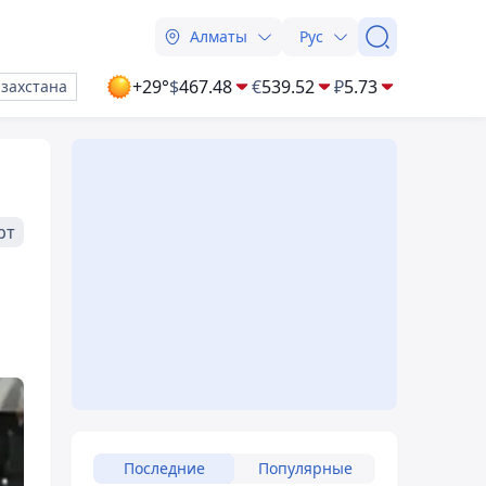
Алматы
Рус
+29°
$
467.48
€
539.52
₽
5.73
азахстана
рт
Последние
Популярные