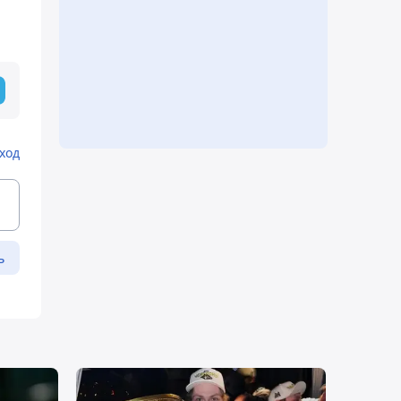
ход
ь