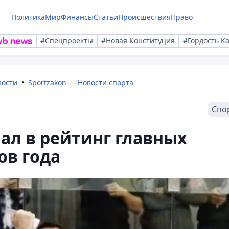
Политика
Мир
Финансы
Статьи
Происшествия
Право
#Спецпроекты
#Новая Конституция
#Гордость К
вости
Sportzakon — Новости спорта
Спо
ал в рейтинг главных
ов года