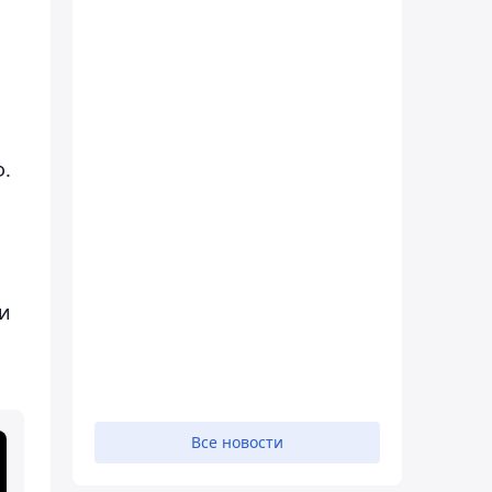
ф.
ии
Все новости