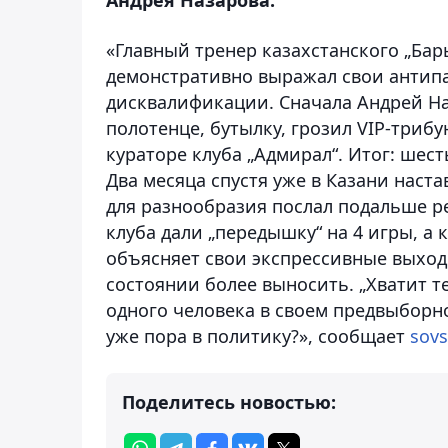
«Главный тренер казахстанского „Бар
демонстративно выражал свои антипа
дисквалификации. Сначала Андрей Наз
полотенце, бутылку, грозил VIP-трибу
кураторе клуба „Адмирал“. Итог: шес
Два месяца спустя уже в Казани наста
для разнообразия послал подальше ре
клуба дали „передышку“ на 4 игры, а
объясняет свои экспрессивные выход
состоянии более выносить. „Хватит 
одного человека в своем предвыборно
уже пора в политику?», сообщает
sovs
Поделитесь новостью: