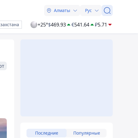
Алматы
Рус
+25°
$
469.93
€
541.64
₽
5.71
азахстана
рт
Последние
Популярные