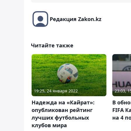
Редакция Zakon.kz
Читайте также
19:25, 24 января 2022
23:03, 
Надежда на «Кайрат»:
В обн
опубликован рейтинг
FIFA К
лучших футбольных
на 4 п
клубов мира