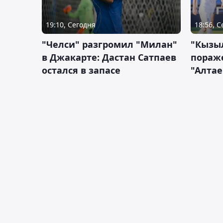
19:10, Сегодня
18:56, 
"Челси" разгромил "Милан"
"Кызыл
в Джакарте: Дастан Сатпаев
пораже
остался в запасе
"Алтае