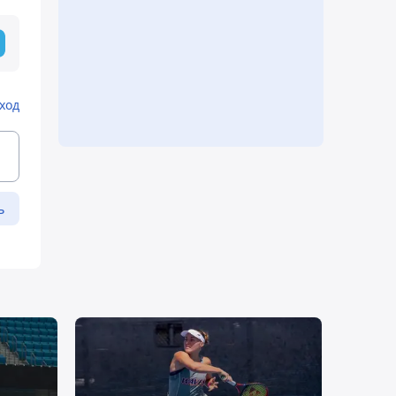
ход
ь