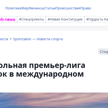
Политика
Мир
Финансы
Статьи
Происшествия
Право
#Спецпроекты
#Новая Конституция
#Гордость К
вости
Sportzakon — Новости спорта
Спо
ольная премьер-лига
рок в международном