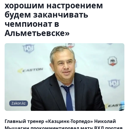
хорошим настроением
будем заканчивать
чемпионат в
Альметьевске»
Zakon.kz
Главный тренер «Казцинк-Торпедо» Николай
Мышагин прокомментировал матч ВХЛ против