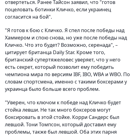
отвертеться. Ранее
Тайсон заявил, что "готов
поцеловать ботинки Кличко
, если украинец
согласится на бой".
"Я готов к бою с Кличко. Я спел после победы над
Хаммером и
спою снова, но уже после победы над
Кличко
. Что это будет? Возможно, серенада", –
цитирует британца Daily Star. Кроме того,
британский супертяжеловес уверяет, что у него
есть секрет, который позволит ему победить
чемпиона мира по версиям IBF, IBO, WBA и WBO. По
словам спортсмена, именно с такими боксерами у
украинца было больше всего проблем.
"
Уверен, что ключом к победе над Кличко будет
стойка левши
. Не так много боксеров могут
боксировать в этой стойке. Корри Сандерс был
левшой. Тони Томпсон, который доставил ему
проблемы, также был левшой. Оба этих парня