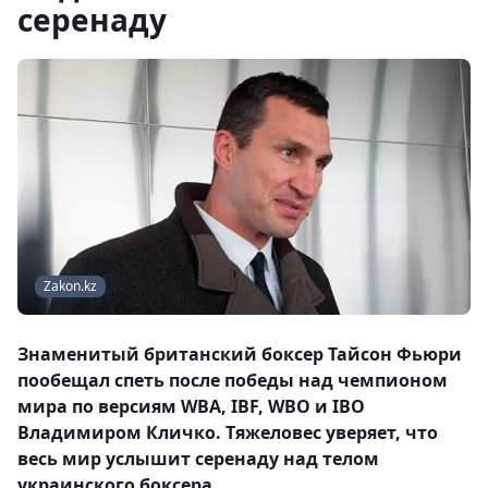
серенаду
Zakon.kz
Знаменитый британский боксер Тайсон Фьюри
пообещал спеть после победы над чемпионом
мира по версиям WBA, IBF, WBO и IBO
Владимиром Кличко. Тяжеловес уверяет, что
весь мир услышит серенаду над телом
украинского боксера.