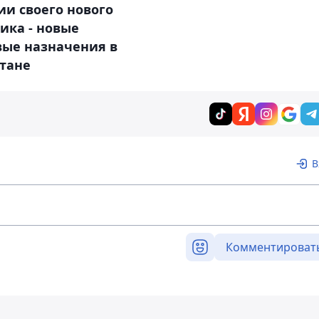
и своего нового
ика - новые
вые назначения в
стане
В
Комментироват