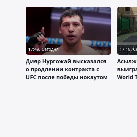
17:49, Сегодня
17:18, 
Дияр Нургожай высказался
Асылж
о продлении контракта с
выигр
UFC после победы нокаутом
World 