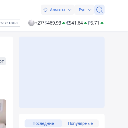
Алматы
Рус
+27°
$
469.93
€
541.64
₽
5.71
азахстана
рт
Последние
Популярные