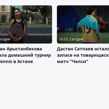
Сегодня
16:53, Сегодня
ан Арыстанбекова
Дастан Сатпаев осталс
ала домашний турнир
запасе на товарищес
Tennis в Астане
матч "Челси"