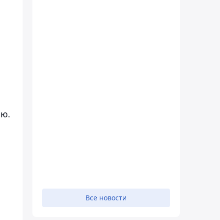
я
аю.
Все новости