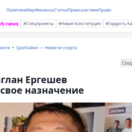
Политика
Мир
Финансы
Статьи
Происшествия
Право
#Спецпроекты
#Новая Конституция
#Гордость К
вости
Sportzakon — Новости спорта
Спо
глан Ергешев
свое назначение