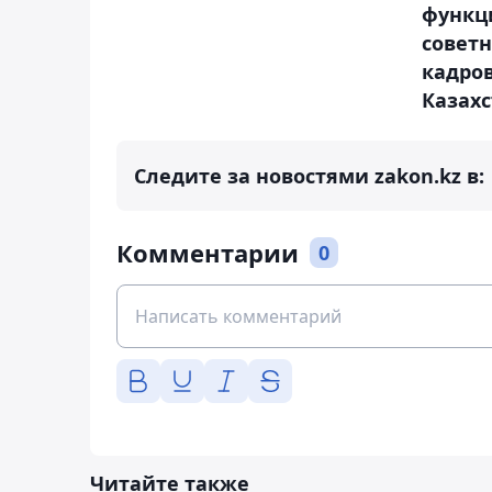
функци
советн
кадро
Казах
Следите за новостями zakon.kz в:
Комментарии
0
Читайте также